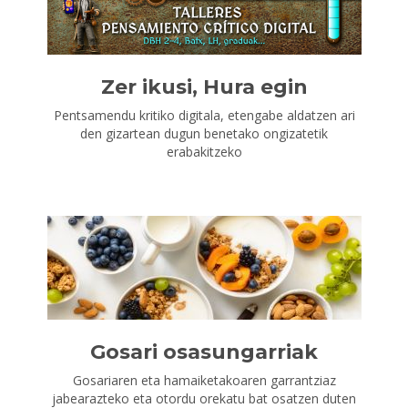
Zer ikusi, Hura egin
Pentsamendu kritiko digitala, etengabe aldatzen ari
den gizartean dugun benetako ongizatetik
erabakitzeko
Gosari osasungarriak
Gosariaren eta hamaiketakoaren garrantziaz
jabearazteko eta otordu orekatu bat osatzen duten