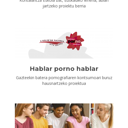
Kontalaritza Eskola bat, Euskadiko lehena, abian
jartzeko proiektu berria
Hablar porno hablar
Gazteekin batera pornografiaren kontsumoari buruz
hausnartzeko proiektua