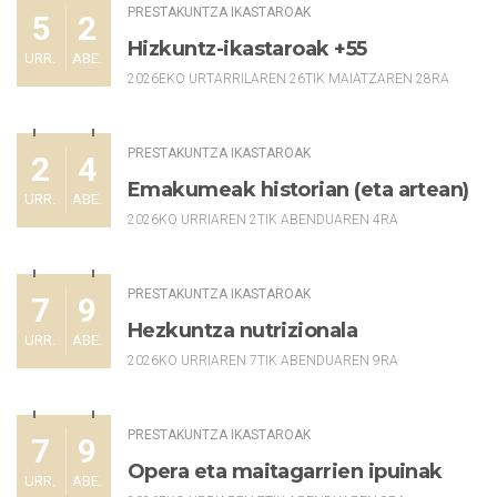
PRESTAKUNTZA IKASTAROAK
5
2
Hizkuntz-ikastaroak +55
URR.
ABE.
2026EKO URTARRILAREN 26TIK MAIATZAREN 28RA
PRESTAKUNTZA IKASTAROAK
2
4
Emakumeak historian (eta artean)
URR.
ABE.
2026KO URRIAREN 2TIK ABENDUAREN 4RA
PRESTAKUNTZA IKASTAROAK
7
9
Hezkuntza nutrizionala
URR.
ABE.
2026KO URRIAREN 7TIK ABENDUAREN 9RA
PRESTAKUNTZA IKASTAROAK
7
9
Opera eta maitagarrien ipuinak
URR.
ABE.