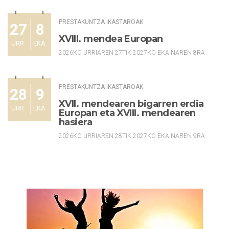
PRESTAKUNTZA IKASTAROAK
27
8
XVIII. mendea Europan
URR.
EKA.
2026KO URRIAREN 27TIK 2027KO EKAINAREN 8RA
PRESTAKUNTZA IKASTAROAK
28
9
XVII. mendearen bigarren erdia
URR.
EKA.
Europan eta XVIII. mendearen
hasiera
2026KO URRIAREN 28TIK 2027KO EKAINAREN 9RA