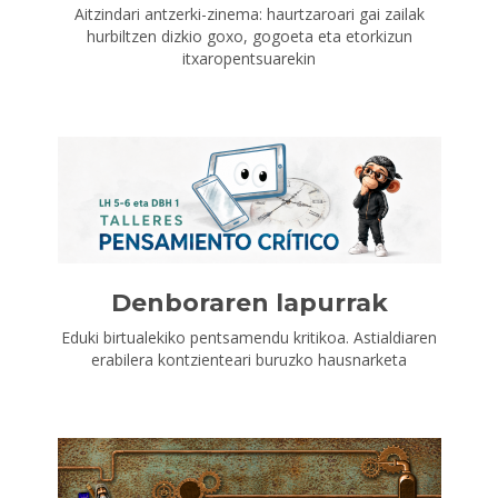
Aitzindari antzerki-zinema: haurtzaroari gai zailak
hurbiltzen dizkio goxo, gogoeta eta etorkizun
itxaropentsuarekin
Denboraren lapurrak
Eduki birtualekiko pentsamendu kritikoa. Astialdiaren
erabilera kontzienteari buruzko hausnarketa