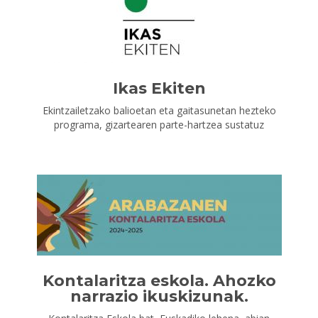
Ikas Ekiten
Ekintzailetzako balioetan eta gaitasunetan hezteko
programa, gizartearen parte-hartzea sustatuz
Kontalaritza eskola. Ahozko
narrazio ikuskizunak.