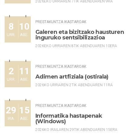
2026EKO URRIAREN 7TIK ABENDUAREN 9RA
PRESTAKUNTZA IKASTAROAK
8
10
Galeren eta bizitzako hausturen
URR.
ABE.
inguruko sentsibilizazioa
2026EKO URRIAREN 8TIK ABENDUAREN 10ERA
PRESTAKUNTZA IKASTAROAK
2
11
Adimen artfiziala (ostirala)
URR.
ABE.
2026KO URRIAREN 2TIK ABENDUAREN 11RA
PRESTAKUNTZA IKASTAROAK
29
15
Informatika hastapenak
IRA.
ABE.
(Windows)
2026KO IRAILAREN 29TIK ABENDUAREN 15ERA