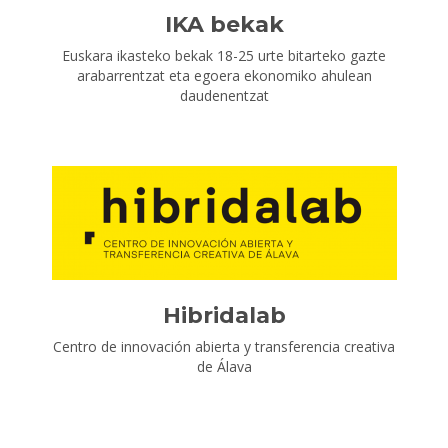
IKA bekak
Euskara ikasteko bekak 18-25 urte bitarteko gazte
arabarrentzat eta egoera ekonomiko ahulean
daudenentzat
Hibridalab
Centro de innovación abierta y transferencia creativa
de Álava