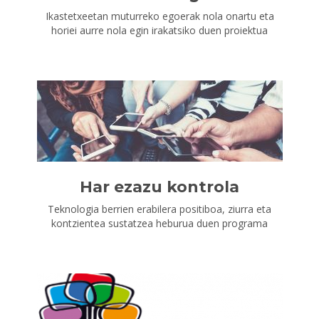
Ikastetxeetan muturreko egoerak nola onartu eta
horiei aurre nola egin irakatsiko duen proiektua
Har ezazu kontrola
Teknologia berrien erabilera positiboa, ziurra eta
kontzientea sustatzea heburua duen programa