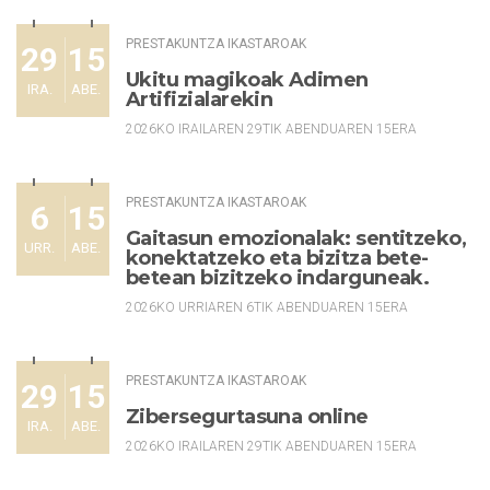
PRESTAKUNTZA IKASTAROAK
29
15
Ukitu magikoak Adimen
IRA.
ABE.
Artifizialarekin
2026KO IRAILAREN 29TIK ABENDUAREN 15ERA
PRESTAKUNTZA IKASTAROAK
6
15
Gaitasun emozionalak: sentitzeko,
URR.
ABE.
konektatzeko eta bizitza bete-
betean bizitzeko indarguneak.
2026KO URRIAREN 6TIK ABENDUAREN 15ERA
PRESTAKUNTZA IKASTAROAK
29
15
Zibersegurtasuna online
IRA.
ABE.
2026KO IRAILAREN 29TIK ABENDUAREN 15ERA