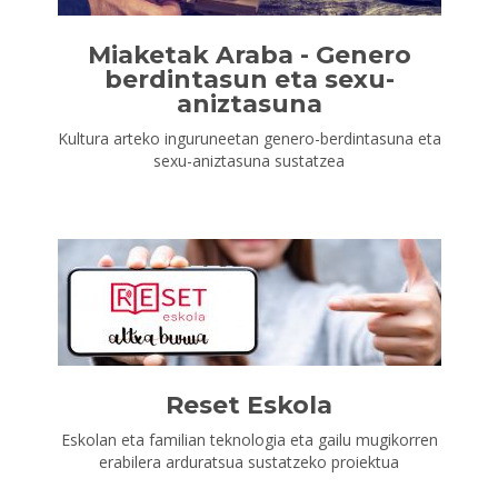
Miaketak Araba - Genero
berdintasun eta sexu-
aniztasuna
Kultura arteko inguruneetan genero-berdintasuna eta
sexu-aniztasuna sustatzea
Reset Eskola
Eskolan eta familian teknologia eta gailu mugikorren
erabilera arduratsua sustatzeko proiektua