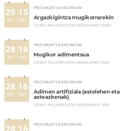
PRESTAKUNTZA IKASTAROAK
29
15
Argazkigintza mugikorrarekin
IRA.
ABE.
2026KO IRAILAREN 29TIK ABENDUAREN 15ERA
PRESTAKUNTZA IKASTAROAK
28
16
Mugikor adimentsua
IRA.
ABE.
2026KO IRAILAREN 28TIK ABENDUAREN 16RA
PRESTAKUNTZA IKASTAROAK
28
16
Adimen artifiziala (astelehen eta
IRA.
ABE.
asteazkenak)
2026KO IRAILAREN 28TIK ABENDUAREN 16RA
PRESTAKUNTZA IKASTAROAK
28
16