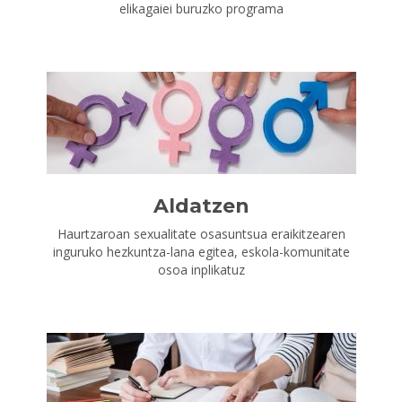
elikagaiei buruzko programa
Aldatzen
Haurtzaroan sexualitate osasuntsua eraikitzearen
inguruko hezkuntza-lana egitea, eskola-komunitate
osoa inplikatuz