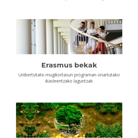
Erasmus bekak
Unibertsitate-mugikortasun programan onartutako
ikasleentzako laguntzak