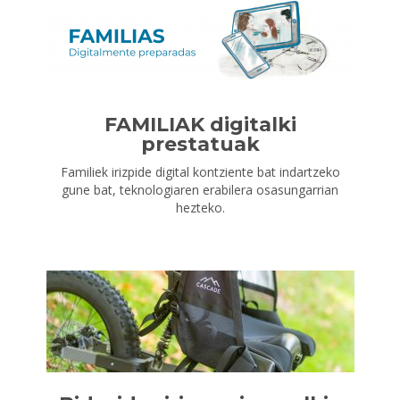
FAMILIAK digitalki
prestatuak
Familiek irizpide digital kontziente bat indartzeko
gune bat, teknologiaren erabilera osasungarrian
hezteko.