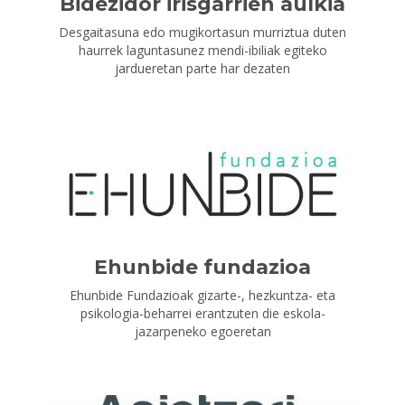
Bidezidor irisgarrien aulkia
Desgaitasuna edo mugikortasun murriztua duten
haurrek laguntasunez mendi-ibiliak egiteko
jardueretan parte har dezaten
Ehunbide fundazioa
Ehunbide Fundazioak gizarte-, hezkuntza- eta
psikologia-beharrei erantzuten die eskola-
jazarpeneko egoeretan