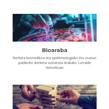
Bioaraba
Ikerketa biomedikoa eta epidemiologiako eta osasun
publikoko ikerketa sustatzea Arabako Lurralde
Historikoan