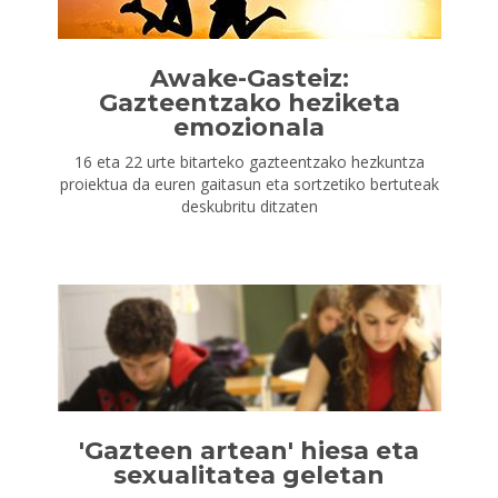
Awake-Gasteiz:
Gazteentzako heziketa
emozionala
16 eta 22 urte bitarteko gazteentzako hezkuntza
proiektua da euren gaitasun eta sortzetiko bertuteak
deskubritu ditzaten
'Gazteen artean' hiesa eta
sexualitatea geletan