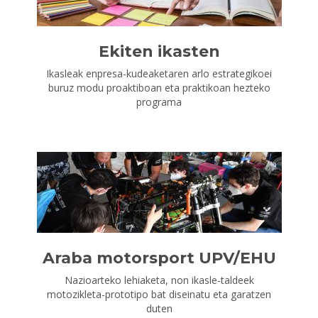
Ekiten ikasten
Ikasleak enpresa-kudeaketaren arlo estrategikoei
buruz modu proaktiboan eta praktikoan hezteko
programa
Araba motorsport UPV/EHU
Nazioarteko lehiaketa, non ikasle-taldeek
motozikleta-prototipo bat diseinatu eta garatzen
duten