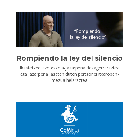
Rompiendo la ley del silencio
Ikastetxeetako eskola-jazarpena desagerraraztea
eta jazarpena jasaten duten pertsonei itxaropen-
mezua helaraztea