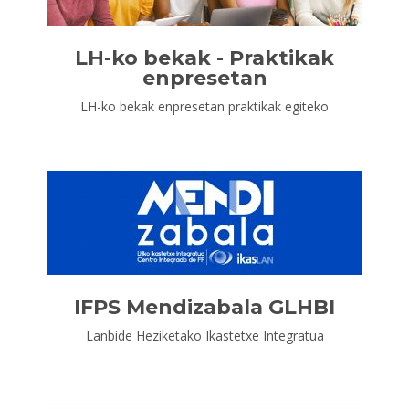
LH-ko bekak - Praktikak
enpresetan
LH-ko bekak enpresetan praktikak egiteko
IFPS Mendizabala GLHBI
Lanbide Heziketako Ikastetxe Integratua