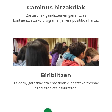
Caminus hitzakdiak
Zailtasunak gainditzearen garrantziaz
kontzientziatzeko programa, jarrera positiboa hartuz
Biribiltzen
Taldeak, gatazkak eta emozioak kudeatzeko tresnak
ezagutzea eta eskuratzea.