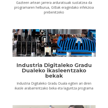
Gazteen artean jarrera arduratsuak sustatzea da
programaren helburua, GIBak eragindako infekzioa
prebenitzeko
Industria Digitaleko Gradu
Dualeko ikasleentzako
bekak
Industria Digitaleko Gradu Duala egiten ari diren
ikasle arabarrentzako beka eta laguntza programa