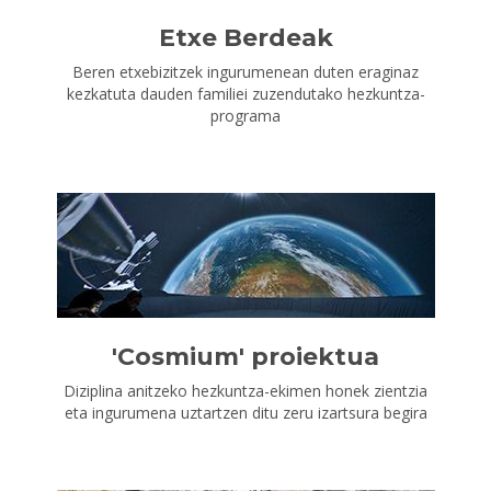
Etxe Berdeak
Beren etxebizitzek ingurumenean duten eraginaz
kezkatuta dauden familiei zuzendutako hezkuntza-
programa
'Cosmium' proiektua
Diziplina anitzeko hezkuntza-ekimen honek zientzia
eta ingurumena uztartzen ditu zeru izartsura begira