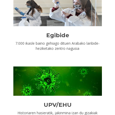
Egibide
7.000 ikasle baino gehiago dituen Arabako lanbide-
heziketako zentro nagusia
UPV/EHU
Historiaren hasieratik, jakinmina izan du gizakiak