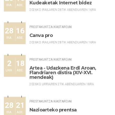
Kudeaketak Internet bidez
IRA.
ABE.
2026KO IRAILAREN 28TIK ABENDUAREN 16RA
PRESTAKUNTZA IKASTAROAK
28
16
Canva pro
IRA.
ABE.
2026KO IRAILAREN 28TIK ABENDUAREN 16RA
PRESTAKUNTZA IKASTAROAK
2
18
Artea - Udazkena Erdi Aroan,
URR.
ABE.
Flandriaren distira (XIV-XVI.
mendeak)
2026KO URRIAREN 2TIK ABENDUAREN 18RA
PRESTAKUNTZA IKASTAROAK
28
21
Nazioarteko prentsa
IRA.
ABE.