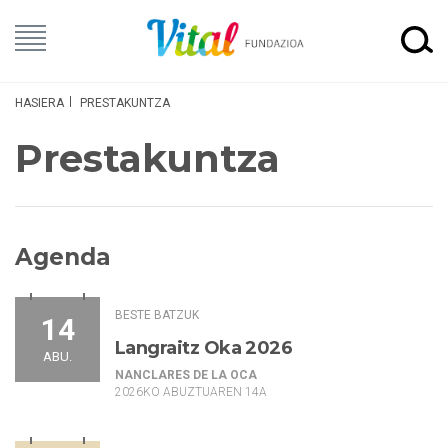
HASIERA
PRESTAKUNTZA
Prestakuntza
Agenda
BESTE BATZUK
14
Langraitz Oka 2026
ABU.
NANCLARES DE LA OCA
2026KO ABUZTUAREN 14A