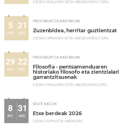
2026KO IRAILAREN 28TIK ABENDUAREN 21ERA
PRESTAKUNTZA IKASTAROAK
5
21
Zuzenbidea, herritar guztientzat
URR.
ABE.
2026KO URRIAREN 5ETIK ABENDUAREN 21ERA
PRESTAKUNTZA IKASTAROAK
29
22
Filosofia - pentsamenduaren
IRA.
ABE.
historiako filosofo eta zientzialari
garrantzitsuenak
2026KO IRAILAREN 29TIK ABENDUAREN 22RA
BESTE BATZUK
8
31
Etxe berdeak 2026
API.
ABE.
2026KO APIRILETIK ABENDURA