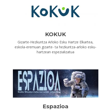
KOKUK
Gizarte-Hezkuntza Arloko Esku Hartze Elkartea,
eskola-eremuan gizarte- ta hezkuntza-arloko esku-
hartzean espezializatua
Espazioa