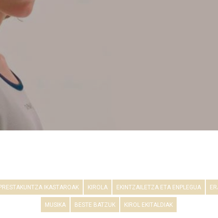
PRESTAKUNTZA IKASTAROAK
KIROLA
EKINTZAILETZA ETA ENPLEGUA
ER
MUSIKA
BESTE BATZUK
KIROL EKITALDIAK