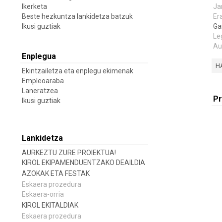
Ikerketa
Ja
Beste hezkuntza lankidetza batzuk
Er
Ikusi guztiak
Ga
Le
Au
Enplegua
H
Ekintzailetza eta enplegu ekimenak
Empleoaraba
Laneratzea
Pr
Ikusi guztiak
Lankidetza
AURKEZTU ZURE PROIEKTUA!
KIROL EKIPAMENDUENTZAKO DEAILDIA
AZOKAK ETA FESTAK
Eskaera prozedura
Eskaera-orria
KIROL EKITALDIAK
Eskaera prozedura