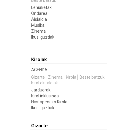
Beste batzuk
Lehiaketak
Ondarea
Aisialdia
Musika
Zinema
Ikusi guztiak
Kirolak
AGENDA
Gizarte
Zinema
Kirola
Beste batzuk
Kirol ekitaldiak
Jarduerak
Kirol inklusiboa
Hastapeneko Kirola
Ikusi guztiak
Gizarte