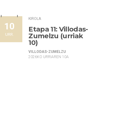
KIROLA
10
Etapa 11: Villodas-
Zumelzu (urriak
URR.
10)
VILLODAS-ZUMELZU
2026KO URRIAREN 10A