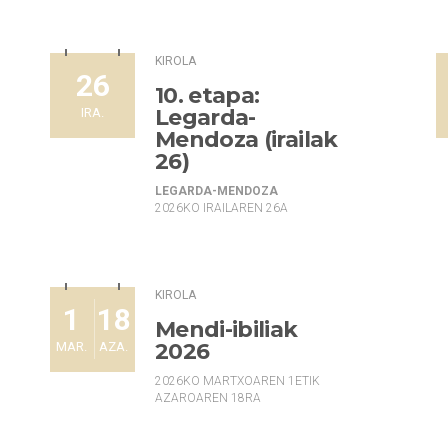
KIROLA
26
10. etapa:
Legarda-
IRA.
Mendoza (irailak
26)
LEGARDA-MENDOZA
2026KO IRAILAREN 26A
KIROLA
1
18
Mendi-ibiliak
2026
MAR.
AZA.
2026KO MARTXOAREN 1ETIK
AZAROAREN 18RA