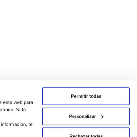
Permitir todas
de esta web para
ómodo. Sí tú
Personalizar
 información, te
Rechazar todas