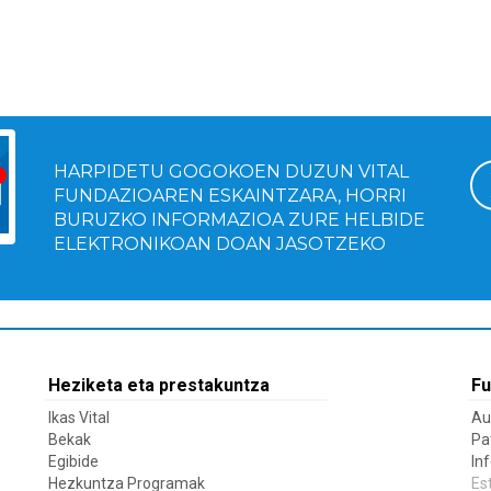
HARPIDETU GOGOKOEN DUZUN VITAL
FUNDAZIOAREN ESKAINTZARA, HORRI
BURUZKO INFORMAZIOA ZURE HELBIDE
ELEKTRONIKOAN DOAN JASOTZEKO
Heziketa eta prestakuntza
Fu
Ikas Vital
Au
Bekak
Pa
Egibide
In
Hezkuntza Programak
Es