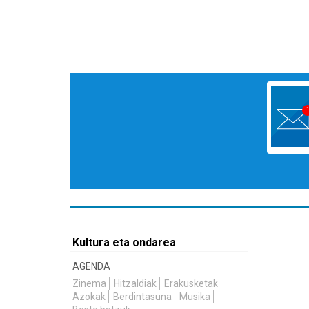
Kultura eta ondarea
AGENDA
Zinema
Hitzaldiak
Erakusketak
Azokak
Berdintasuna
Musika