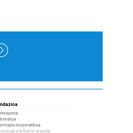
ndazioa
rkezpena
tronatua
formazio korporatiboa
tatutuak eta Barne-araudia