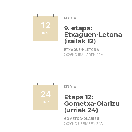
KIROLA
12
9. etapa:
Etxaguen-Letona
IRA.
(irailak 12)
ETXAGUEN-LETONA
2026KO IRAILAREN 12A
KIROLA
24
Etapa 12:
Gometxa-Olarizu
URR.
(urriak 24)
GOMETXA-OLARIZU
2026KO URRIAREN 24A