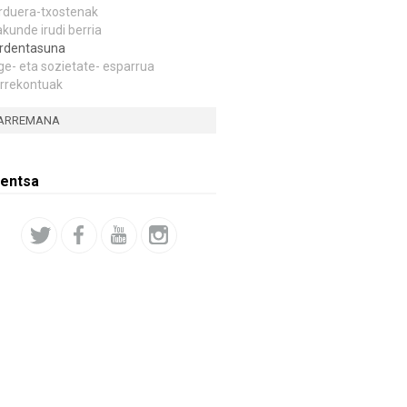
rduera-txostenak
akunde irudi berria
rdentasuna
ge- eta sozietate- esparrua
rrekontuak
ARREMANA
entsa