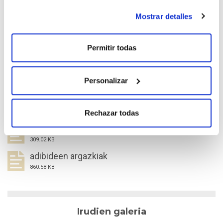
Diru-laguntzak kudeatzeko, integratu beharreko
osagaiak egokitzeko, gremioekin harremanetan
Mostrar detalles
jartzeko…
Permitir todas
Dokumentazioa
Personalizar
Liburuxka
Rechazar todas
443.68 KB
Baimena
309.02 KB
adibideen argazkiak
860.58 KB
Irudien galeria