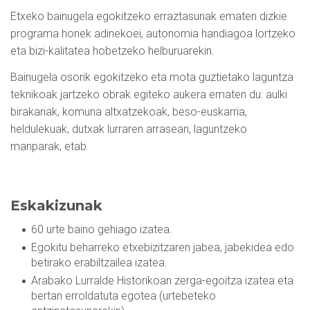
Etxeko bainugela egokitzeko erraztasunak ematen dizkie
programa honek adinekoei, autonomia handiagoa lortzeko
eta bizi-kalitatea hobetzeko helburuarekin.
Bainugela osorik egokitzeko eta mota guztietako laguntza
teknikoak jartzeko obrak egiteko aukera ematen du: aulki
birakariak, komuna altxatzekoak, beso-euskarria,
heldulekuak, dutxak lurraren arrasean, laguntzeko
manparak, etab.
Eskakizunak
60 urte baino gehiago izatea.
Egokitu beharreko etxebizitzaren jabea, jabekidea edo
betirako erabiltzailea izatea.
Arabako Lurralde Historikoan zerga-egoitza izatea eta
bertan erroldatuta egotea (urtebeteko