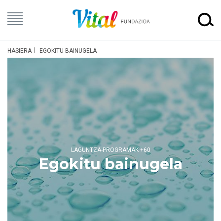
HASIERA
EGOKITU BAINUGELA
LAGUNTZA-PROGRAMAK +60
Egokitu bainugela