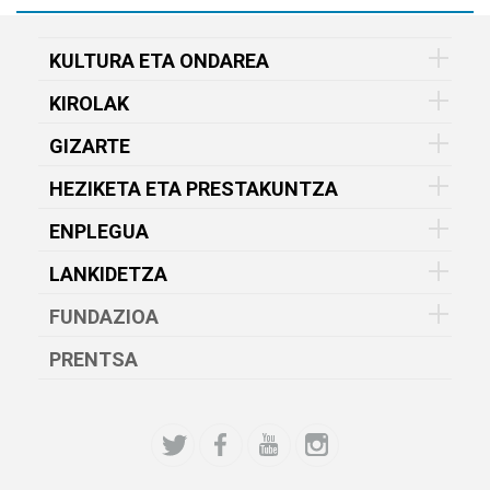
KULTURA ETA ONDAREA
KIROLAK
GIZARTE
HEZIKETA ETA PRESTAKUNTZA
ENPLEGUA
LANKIDETZA
FUNDAZIOA
PRENTSA