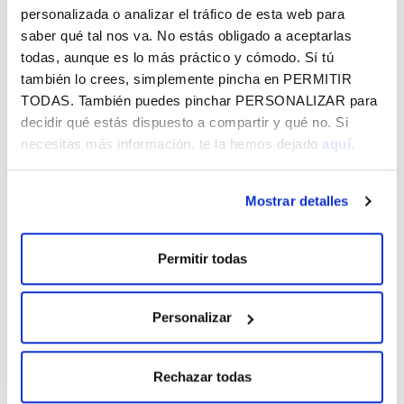
Herritartasunerako eskola irekiak ikasturte berria hasi
personalizada o analizar el tráfico de esta web para
du
saber qué tal nos va. No estás obligado a aceptarlas
todas, aunque es lo más práctico y cómodo. Sí tú
también lo crees, simplemente pincha en
PERMITIR
TODAS
. También puedes pinchar
PERSONALIZAR
para
decidir qué estás dispuesto a compartir y qué no. Si
necesitas más información, te la hemos dejado
aquí.
Mostrar detalles
Argazkilaritza astelehenak
Argazkilaritza arte-lana den aldetik balioan jartzeko
Permitir todas
azoka eta hitzaldi zikloa
Personalizar
Rechazar todas