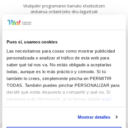
Vitalquiler programaren barruko etxebizitzen
alokairua ordaintzeko diru-laguntzak
Pues sí, usamos cookies
Las necesitamos para cosas como mostrar publicidad
personalizada o analizar el tráfico de esta web para
HARPIDETU GOGOKOEN DUZUN VITAL
saber qué tal nos va. No estás obligado a aceptarlas
FUNDAZIOAREN ESKAINTZARA, HORRI
todas, aunque es lo más práctico y cómodo. Sí tú
BURUZKO INFORMAZIOA ZURE
también lo crees, simplemente pincha en
PERMITIR
HELBIDE ELEKTRONIKOAN DOAN
TODAS
. También puedes pinchar
PERSONALIZAR
para
JASOTZEKO
decidir qué estás dispuesto a compartir y qué no. Si
necesitas más información, te la hemos dejado
aquí.
Mostrar detalles