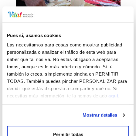
Azokak eta jaiak
Pues sí, usamos cookies
Azoka eta jai ugariz josita dago gure lurraldeko
Las necesitamos para cosas como mostrar publicidad
bizitza kulturala
personalizada o analizar el tráfico de esta web para
saber qué tal nos va. No estás obligado a aceptarlas
todas, aunque es lo más práctico y cómodo. Sí tú
también lo crees, simplemente pincha en
PERMITIR
TODAS
. También puedes pinchar
PERSONALIZAR
para
decidir qué estás dispuesto a compartir y qué no. Si
necesitas más información, te la hemos dejado
aquí.
Ekitaldiak
Mostrar detalles
Vital Fundazioak hiriko eta lurraldeko ekintza ugaritan
laguntzen du
Permitir todas