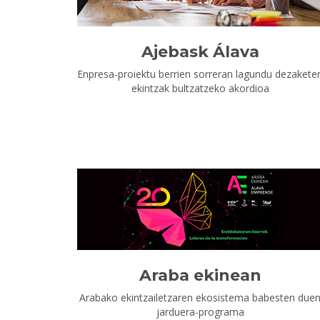
Ajebask Álava
Enpresa-proiektu berrien sorreran lagundu dezakete
ekintzak bultzatzeko akordioa
Araba ekinean
Arabako ekintzailetzaren ekosistema babesten due
jarduera-programa