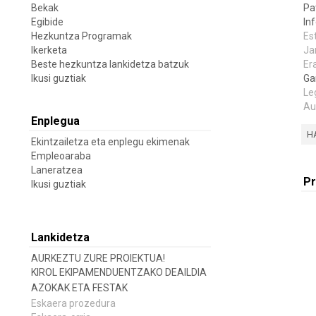
Bekak
Pa
Egibide
In
Hezkuntza Programak
Es
Ikerketa
Ja
Beste hezkuntza lankidetza batzuk
Er
Ikusi guztiak
Ga
Le
Au
Enplegua
H
Ekintzailetza eta enplegu ekimenak
Empleoaraba
Laneratzea
Pr
Ikusi guztiak
Lankidetza
AURKEZTU ZURE PROIEKTUA!
KIROL EKIPAMENDUENTZAKO DEAILDIA
AZOKAK ETA FESTAK
Eskaera prozedura