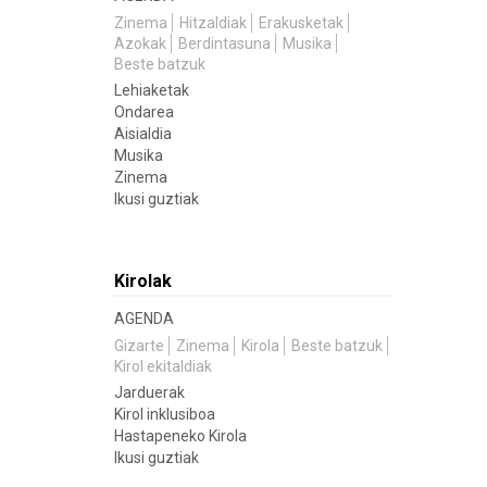
Zinema
Hitzaldiak
Erakusketak
Azokak
Berdintasuna
Musika
Beste batzuk
Lehiaketak
Ondarea
Aisialdia
Musika
Zinema
Ikusi guztiak
Kirolak
AGENDA
Gizarte
Zinema
Kirola
Beste batzuk
Kirol ekitaldiak
Jarduerak
Kirol inklusiboa
Hastapeneko Kirola
Ikusi guztiak