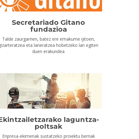
Secretariado Gitano
fundazioa
Talde zaurgarrien, batez ere emakume ijitoen,
gizarteratzea eta laneratzea hobetzeko lan egiten
duen erakundea
Ekintzailetzarako laguntza-
poltsak
Enpresa-ekimenak sustatzeko proiektu berriak