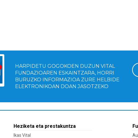
HARPIDETU GOGOKOEN DUZUN VITAL
FUNDAZIOAREN ESKAINTZARA, HORRI
BURUZKO INFORMAZIOA ZURE HELBIDE
ELEKTRONIKOAN DOAN JASOTZEKO
Heziketa eta prestakuntza
Fu
Ikas Vital
Au