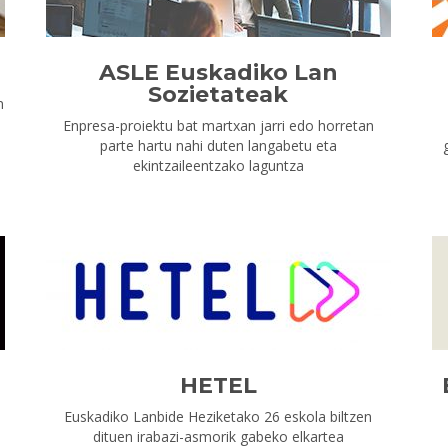
ASLE Euskadiko Lan
Sozietateak
n
Enpresa-proiektu bat martxan jarri edo horretan
parte hartu nahi duten langabetu eta
ekintzaileentzako laguntza
HETEL
n
Euskadiko Lanbide Heziketako 26 eskola biltzen
dituen irabazi-asmorik gabeko elkartea