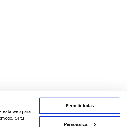
Permitir todas
de esta web para
ómodo. Sí tú
Personalizar