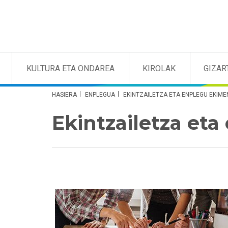
KULTURA ETA ONDAREA
KIROLAK
GIZAR
HASIERA
ENPLEGUA
EKINTZAILETZA ETA ENPLEGU EKIM
Ekintzailetza et