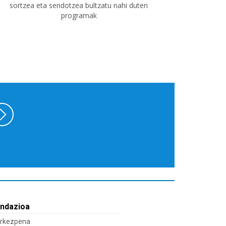
sortzea eta sendotzea bultzatu nahi duten
programak
ndazioa
rkezpena