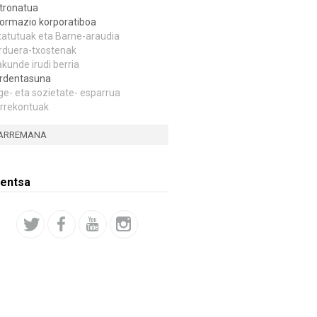
tronatua
formazio korporatiboa
tatutuak eta Barne-araudia
rduera-txostenak
akunde irudi berria
rdentasuna
ge- eta sozietate- esparrua
rrekontuak
ARREMANA
entsa