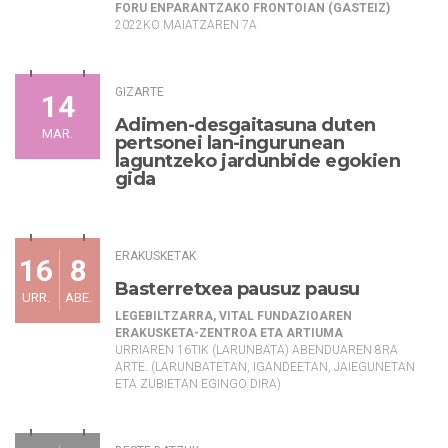
FORU ENPARANTZAKO FRONTOIAN (GASTEIZ)
2022KO MAIATZAREN 7A
GIZARTE
14
Adimen-desgaitasuna duten
MAR.
pertsonei lan-ingurunean
laguntzeko jardunbide egokien
gida
ERAKUSKETAK
16
8
Basterretxea pausuz pausu
URR.
ABE.
LEGEBILTZARRA, VITAL FUNDAZIOAREN
ERAKUSKETA-ZENTROA ETA ARTIUMA
URRIAREN 16TIK (LARUNBATA) ABENDUAREN 8RA
ARTE. (LARUNBATETAN, IGANDEETAN, JAIEGUNETAN
ETA ZUBIETAN EGINGO DIRA)