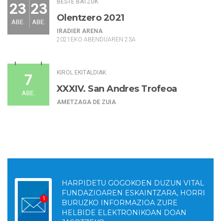
BESTE BATZUK
23
23
Olentzero 2021
ABE.
ABE.
IRADIER ARENA
2021EKO ABENDUAREN 23A
KIROL EKITALDIAK
7
XXXIV. San Andres Trofeoa
ABE.
AMETZAGA DE ZUIA
HARPIDETU GOGOKOEN DUZUN VITAL
FUNDAZIOAREN ESKAINTZARA, HORRI
BURUZKO INFORMAZIOA ZURE
HELBIDE ELEKTRONIKOAN DOAN