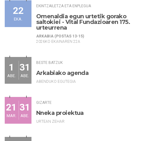
EKINTZAILETZA ETA ENPLEGUA
22
Omenaldia egun urtetik gorako
EKA.
saltokiei - Vital Fundazioaren 175.
urteurrena
ARKABIA (POSTAS 13-15)
2026KO EKAINAREN 22A
BESTE BATZUK
1
31
Arkabiako agenda
ABE.
ABE.
ABENDUKO EGUTEGIA
GIZARTE
21
31
Nneka proiektua
MAR.
ABE.
URTEAN ZEHAR