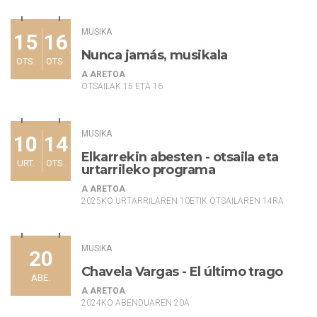
MUSIKA
15
16
Nunca jamás, musikala
OTS.
OTS.
A ARETOA
OTSAILAK 15 ETA 16
MUSIKA
10
14
Elkarrekin abesten - otsaila eta
URT.
OTS.
urtarrileko programa
A ARETOA
2025KO URTARRILAREN 10ETIK OTSAILAREN 14RA
MUSIKA
20
Chavela Vargas - El último trago
ABE.
A ARETOA
2024KO ABENDUAREN 20A