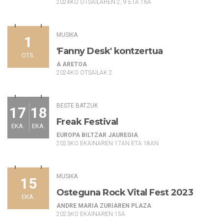
2024KO OTSAILAREN 2, 9 ETA 16A
MUSIKA
1
'Fanny Desk' kontzertua
OTS.
A ARETOA
2024KO OTSAILAK 2
BESTE BATZUK
17
18
Freak Festival
EKA.
EKA.
EUROPA BILTZAR JAUREGIA
2023KO EKAINAREN 17AN ETA 18AN
MUSIKA
15
Osteguna Rock Vital Fest 2023
EKA.
ANDRE MARIA ZURIAREN PLAZA
2023KO EKAINAREN 15A