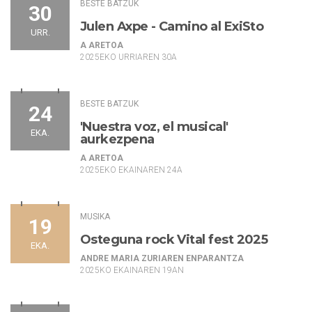
BESTE BATZUK
30
Julen Axpe - Camino al ExiSto
URR.
A ARETOA
2025EKO URRIAREN 30A
BESTE BATZUK
24
'Nuestra voz, el musical'
EKA.
aurkezpena
A ARETOA
2025EKO EKAINAREN 24A
MUSIKA
19
Osteguna rock Vital fest 2025
EKA.
ANDRE MARIA ZURIAREN ENPARANTZA
2025KO EKAINAREN 19AN