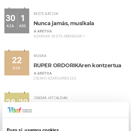
BESTE BATZUK
30
1
Nunca jamás, musikala
AZA.
ABE.
A ARETOA
AZAROAK 30 ETA ABENDUAK 1
MUSIKA
22
RUPER ORDORIKAren kontzertua
AZA.
A ARETOA
2024KO AZAROAREN 22A
ZINEMA
HITZALDIAK
28
29
VIII. Manuel Iradier Txangolari
URR.
URR.
Elkartearen jardunaldiak.
A ARETOA
URRIAK 28 ETA 29
Pues sí, usamos cookies