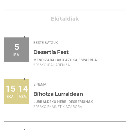
Ekitaldiak
BESTE BATZUK
5
Desertia Fest
IRA.
MENDIZABALAKO AZOKA ESPARRUA
2026KO IRAILAREN 5A
ZINEMA
15
14
Bihotza Lurraldean
EKA.
AZA.
LURRALDEKO HERRI DESBERDINAK
2026KO EKAINETIK AZARORA