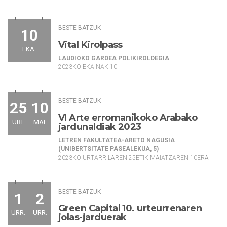
BESTE BATZUK
10
Vital Kirolpass
EKA.
LAUDIOKO GARDEA POLIKIROLDEGIA
2023KO EKAINAK 10
BESTE BATZUK
25
10
VI Arte erromanikoko Arabako
URT.
MAI.
jardunaldiak 2023
LETREN FAKULTATEA-ARETO NAGUSIA
(UNIBERTSITATE PASEALEKUA, 5)
2023KO URTARRILAREN 25ETIK MAIATZAREN 10ERA
BESTE BATZUK
1
2
Green Capital 10. urteurrenaren
URR.
URR.
jolas-jarduerak