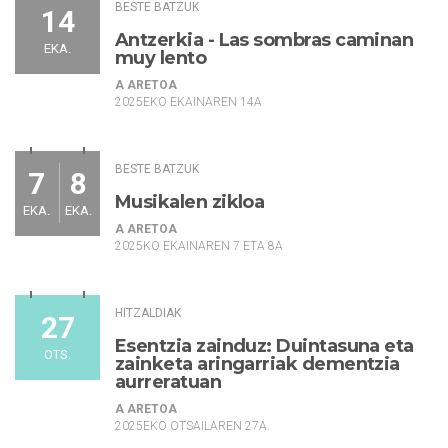
BESTE BATZUK
14
Antzerkia - Las sombras caminan
EKA.
muy lento
A ARETOA
2025EKO EKAINAREN 14A
BESTE BATZUK
7
8
Musikalen zikloa
EKA.
EKA.
A ARETOA
2025KO EKAINAREN 7 ETA 8A
HITZALDIAK
27
Esentzia zainduz: Duintasuna eta
OTS.
zainketa aringarriak dementzia
aurreratuan
A ARETOA
2025EKO OTSAILAREN 27A.