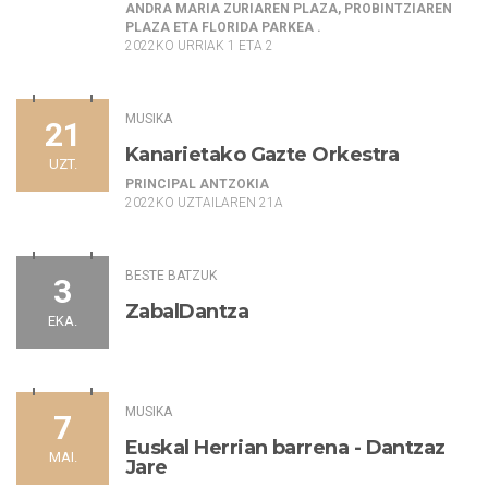
ANDRA MARIA ZURIAREN PLAZA, PROBINTZIAREN
PLAZA ETA FLORIDA PARKEA .
2022KO URRIAK 1 ETA 2
MUSIKA
21
Kanarietako Gazte Orkestra
UZT.
PRINCIPAL ANTZOKIA
2022KO UZTAILAREN 21A
BESTE BATZUK
3
ZabalDantza
EKA.
MUSIKA
7
Euskal Herrian barrena - Dantzaz
MAI.
Jare