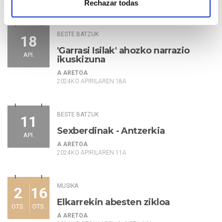
2024KO APIRILAREN 19A
Rechazar todas
BESTE BATZUK
18
'Garrasi Isilak' ahozko narrazio
API.
ikuskizuna
A ARETOA
2024KO APIRILAREN 18A
BESTE BATZUK
11
Sexberdinak - Antzerkia
API.
A ARETOA
2024KO APIRILAREN 11A
MUSIKA
2
16
Elkarrekin abesten zikloa
OTS.
OTS.
A ARETOA