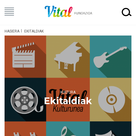
HASIERA
EKITALDIAK
KULTURA
Ekitaldiak