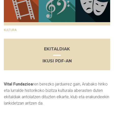
KULTURA
EKITALDIAK
IKUSI PDF-AN
Vital Fundazioa
ren berezko jarduerez gain, Arabako hiriko
eta lurralde historikoko bizitza kulturala aberasten duten
ekitaldiak antolatzen dituzten elkarte, klub eta erakundeekin
lankidetzan aritzen da.