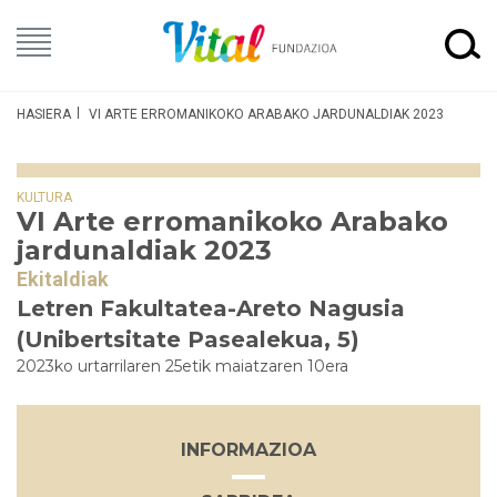
HASIERA
VI ARTE ERROMANIKOKO ARABAKO JARDUNALDIAK 2023
KULTURA
VI Arte erromanikoko Arabako
jardunaldiak 2023
Ekitaldiak
Letren Fakultatea-Areto Nagusia
(Unibertsitate Pasealekua, 5)
2023ko urtarrilaren 25etik maiatzaren 10era
INFORMAZIOA