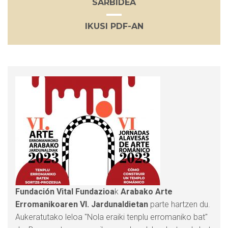
SARBIDEA
IKUSI PDF-AN
Fundación Vital Fundazioa
k
Arabako Arte
Erromanikoaren VI. Jardunaldietan
parte hartzen du.
Aukeratutako leloa "Nola eraiki tenplu erromaniko bat"