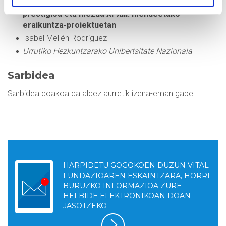
Mezenasgoa arte erromanikoan. Boterea,
prestigioa eta mezua XI-XIII. mendeetako
eraikuntza-proiektuetan
Isabel Mellén Rodríguez
Urrutiko Hezkuntzarako Unibertsitate Nazionala
Sarbidea
Sarbidea doakoa da aldez aurretik izena-eman gabe
HARPIDETU GOGOKOEN DUZUN VITAL
FUNDAZIOAREN ESKAINTZARA, HORRI
BURUZKO INFORMAZIOA ZURE
HELBIDE ELEKTRONIKOAN DOAN
JASOTZEKO