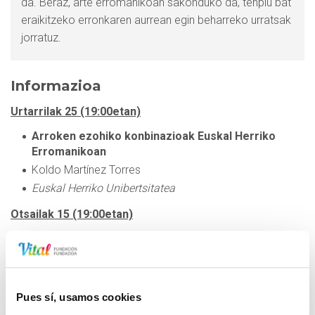
da. Beraz, arte erromanikoan sakonduko da, tenplu bat
eraikitzeko erronkaren aurrean egin beharreko urratsak
jorratuz.
Informazioa
Urtarrilak 25 (19:00etan)
Arroken ezohiko konbinazioak Euskal Herriko
Erromanikoan
Koldo Martínez Torres
Euskal Herriko Unibertsitatea
Otsailak 15 (19:00etan)
Narrazioa, debozioa eta drama: eskultura
erromanikoa eta zentzumenak
Manuel Castiñeiras González
Bartzelonako Unibertsitate Autonomoa
Pues sí, usamos cookies