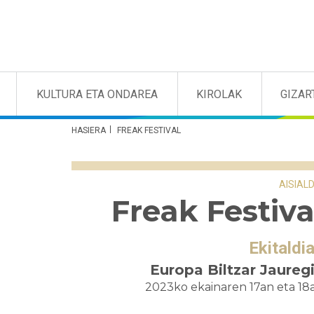
KULTURA ETA ONDAREA
KIROLAK
GIZAR
HASIERA
FREAK FESTIVAL
AISIALD
Freak Festiva
Ekitaldi
Europa Biltzar Jaureg
2023ko ekainaren 17an eta 18