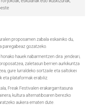
rol-jokoak, eskulanak edo ikuskizunak,
 beste
lturalen proposamen zabala eskainiko du,
ia paregabeaz gozatzeko.
n honako hauek nabarmentzen dira: jendeari,
a proposatzea, zaletasun berrien aurkikuntza
a, gure lurraldeko sortzaile eta saltokiei
 eta plataformak erabiliz.
ala, Freak Festivalen erakargarritasuna
inera, kultura alternatiboaren berezko
aratzeko aukera ematen dute.