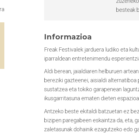
zuzeneko 
ra
besteak
Informazioa
Freak Festivalek jarduera ludiko eta ku
iparraldean entretenimendu esperientz
Aldi berean, jaialdiaren helburuen artea
bereziki gazteenei, aisialdi alternatibo
sustatzea eta tokiko garapenean laguntze
ikusgarritasuna ematen dieten espazioak
Antzeko beste ekitaldi batzuetan ez bez
bizipen paregabeen eskaintza da, eta, ga
zaletasunak dohainik ezagutzeko edo g