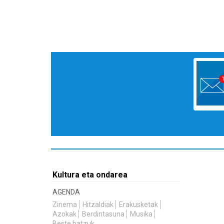
Kultura eta ondarea
AGENDA
Zinema
Hitzaldiak
Erakusketak
Azokak
Berdintasuna
Musika
Beste batzuk