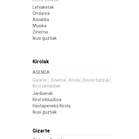
Lehiaketak
Ondarea
Aisialdia
Musika
Zinema
Ikusi guztiak
Kirolak
AGENDA
Gizarte
Zinema
Kirola
Beste batzuk
Kirol ekitaldiak
Jarduerak
Kirol inklusiboa
Hastapeneko Kirola
Ikusi guztiak
Gizarte