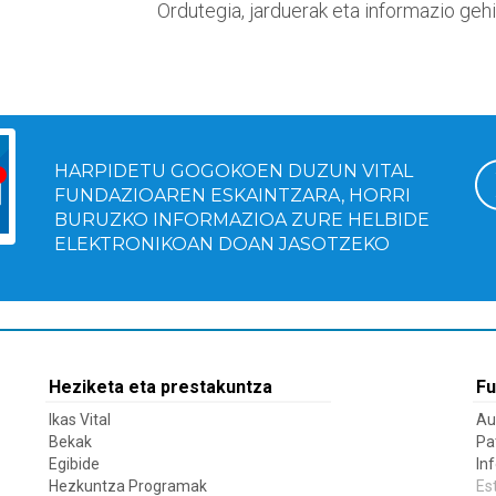
Ordutegia, jarduerak eta informazio geh
HARPIDETU GOGOKOEN DUZUN VITAL
FUNDAZIOAREN ESKAINTZARA, HORRI
BURUZKO INFORMAZIOA ZURE HELBIDE
ELEKTRONIKOAN DOAN JASOTZEKO
Heziketa eta prestakuntza
Fu
Ikas Vital
Au
Bekak
Pa
Egibide
In
Hezkuntza Programak
Es