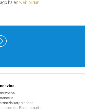
iago haien
web orrian
ndazioa
rkezpena
tronatua
formazio korporatiboa
tatutuak eta Barne-araudia