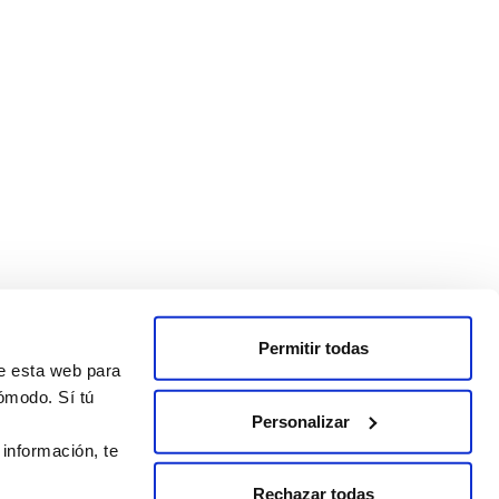
Permitir todas
de esta web para
ómodo. Sí tú
Personalizar
 información, te
Rechazar todas