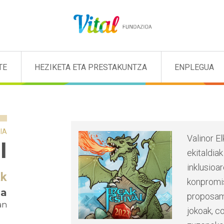
TE
HEZIKETA ETA PRESTAKUNTZA
ENPLEGUA
IA
Valinor E
l
ekitaldiak
inklusioa
ak
konpromi
ia
proposame
an
jokoak
, c