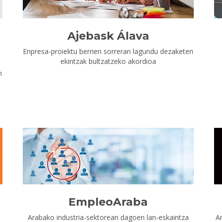
Ajebask Álava
Enpresa-proiektu berrien sorreran lagundu dezaketen
ekintzak bultzatzeko akordioa
n
EmpleoAraba
Arabako industria-sektorean dagoen lan-eskaintza
A