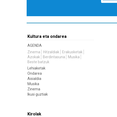
Kultura eta ondarea
AGENDA
Zinema
Hitzaldiak
Erakusketak
Azokak
Berdintasuna
Musika
Beste batzuk
Lehiaketak
Ondarea
Aisialdia
Musika
Zinema
Ikusi guztiak
Kirolak