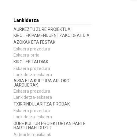
Lankidetza
AURKEZTU ZURE PROIEKTUA!
KIROL EKIPAMENDUENTZAKO DEAILDIA
AZOKAK ETA FESTAK
Eskaera prozedura
Eskaera-orria
KIROL EKITALDIAK
Eskaera prozedura
Lankidetza-eskaera
AISIA ETA KULTURA ARLOKO
JARDUERAK
Eskaera prozedura
Lankidetza-eskaera
TXIRRINDULARITZA PROBAK
Eskaera prozedura
Lankidetza-eskaera
GURE KULTUR PROIEKTUETAN PARTE
HARTU NAHI DUZU?
Astearte musikalak