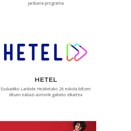
jarduera-programa
HETEL
Euskadiko Lanbide Heziketako 26 eskola biltzen
dituen irabazi-asmorik gabeko elkartea