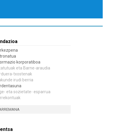
ndazioa
rkezpena
tronatua
formazio korporatiboa
tatutuak eta Barne-araudia
rduera-txostenak
akunde irudi berria
rdentasuna
ge- eta sozietate- esparrua
rrekontuak
ARREMANA
entsa