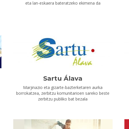
eta lan-eskaera bateratzeko ekimena da
Sartu Álava
Marjinazio eta gizarte-bazterketaren aurka
borrokatzea, zerbitzu komunitarioen sareko beste
zerbitzu publiko bat bezala