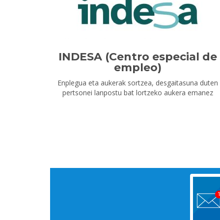
INDESA (Centro especial de
empleo)
Enplegua eta aukerak sortzea, desgaitasuna duten
pertsonei lanpostu bat lortzeko aukera emanez