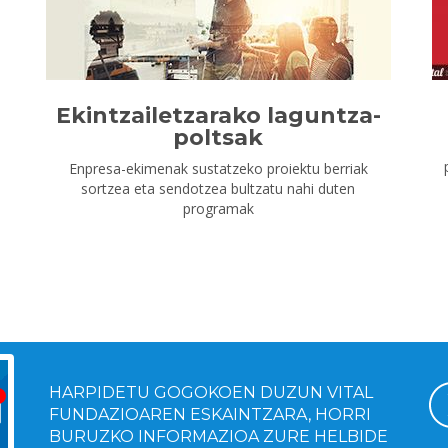
Ekintzailetzarako laguntza-
poltsak
Enpresa-ekimenak sustatzeko proiektu berriak
sortzea eta sendotzea bultzatu nahi duten
programak
HARPIDETU GOGOKOEN DUZUN VITAL
FUNDAZIOAREN ESKAINTZARA, HORRI
BURUZKO INFORMAZIOA ZURE HELBIDE