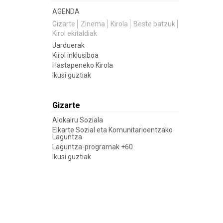
AGENDA
Gizarte
Zinema
Kirola
Beste batzuk
Kirol ekitaldiak
Jarduerak
Kirol inklusiboa
Hastapeneko Kirola
Ikusi guztiak
Gizarte
Alokairu Soziala
Elkarte Sozial eta Komunitarioentzako
Laguntza
Laguntza-programak +60
Ikusi guztiak