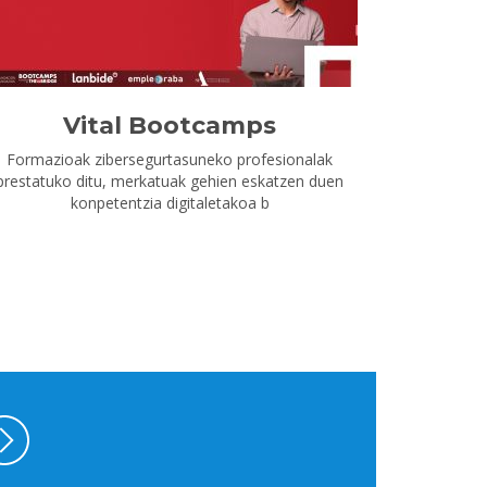
Vital Bootcamps
Formazioak zibersegurtasuneko profesionalak
prestatuko ditu, merkatuak gehien eskatzen duen
konpetentzia digitaletakoa b