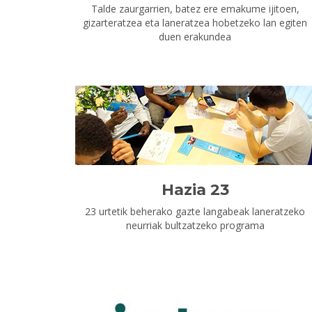
Talde zaurgarrien, batez ere emakume ijitoen,
gizarteratzea eta laneratzea hobetzeko lan egiten
duen erakundea
Hazia 23
23 urtetik beherako gazte langabeak laneratzeko
neurriak bultzatzeko programa