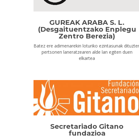
GUREAK ARABA S. L.
(Desgaituentzako Enplegu
Zentro Berezia)
Batez ere adimenarekin loturiko ezintasunak dituzte
pertsonen laneratzearen alde lan egiten duen
elkartea
Secretariado Gitano
fundazioa