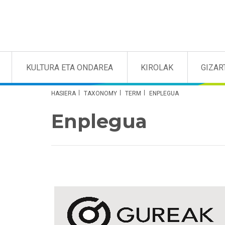
KULTURA ETA ONDAREA
KIROLAK
GIZAR
HASIERA
TAXONOMY
TERM
ENPLEGUA
Enplegua