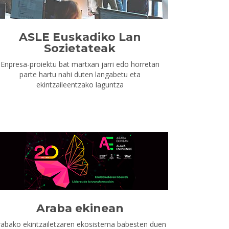
ASLE Euskadiko Lan
Sozietateak
Enpresa-proiektu bat martxan jarri edo horretan
parte hartu nahi duten langabetu eta
ekintzaileentzako laguntza
Araba ekinean
rabako ekintzailetzaren ekosistema babesten duen