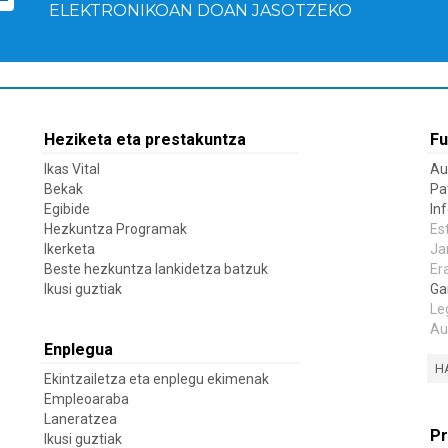
ELEKTRONIKOAN DOAN JASOTZEKO
Heziketa eta prestakuntza
Fu
Ikas Vital
Au
Bekak
Pa
Egibide
In
Hezkuntza Programak
Es
Ikerketa
Ja
Beste hezkuntza lankidetza batzuk
Er
Ikusi guztiak
Ga
Le
Au
Enplegua
H
Ekintzailetza eta enplegu ekimenak
Empleoaraba
Laneratzea
Pr
Ikusi guztiak