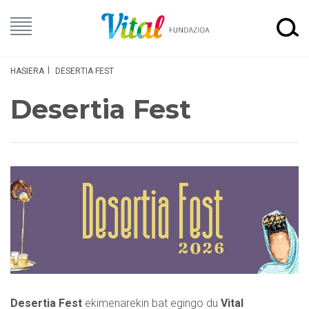
HASIERA
DESERTIA FEST
Desertia Fest
Desertia Fest
ekimenarekin bat egingo du
Vital