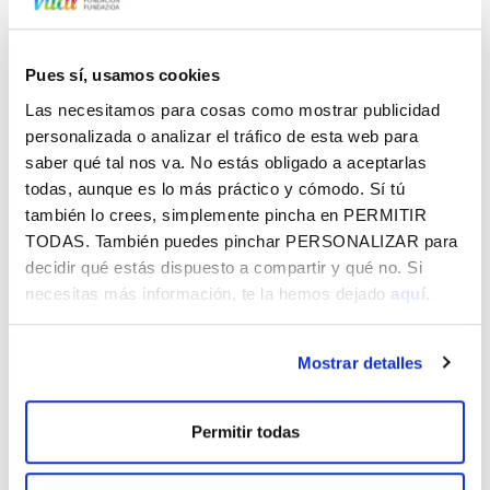
Pues sí, usamos cookies
Las necesitamos para cosas como mostrar publicidad
PO - DESERTIA FEST
131.61 KB
personalizada o analizar el tráfico de esta web para
saber qué tal nos va. No estás obligado a aceptarlas
todas, aunque es lo más práctico y cómodo. Sí tú
también lo crees, simplemente pincha en
PERMITIR
TODAS
. También puedes pinchar
PERSONALIZAR
para
Vital Araban zehar - 2026ko abuztua
decidir qué estás dispuesto a compartir y qué no. Si
necesitas más información, te la hemos dejado
aquí.
CórrELA 2026
Jaibus - 2026ko Andre Maria Zuria eta abuztua
Mostrar detalles
BERRI GEHIAGO
Permitir todas