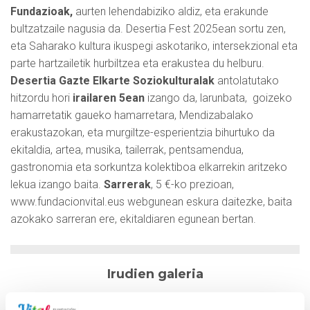
Fundazioak,
aurten lehendabiziko aldiz, eta erakunde
bultzatzaile nagusia da. Desertia Fest 2025ean sortu zen,
eta Saharako kultura ikuspegi askotariko, intersekzional eta
parte hartzailetik hurbiltzea eta erakustea du helburu.
Desertia Gazte Elkarte Soziokulturalak
antolatutako
hitzordu hori
irailaren 5ean
izango da, larunbata, goizeko
hamarretatik gaueko hamarretara, Mendizabalako
erakustazokan, eta murgiltze-esperientzia bihurtuko da
ekitaldia, artea, musika, tailerrak, pentsamendua,
gastronomia eta sorkuntza kolektiboa elkarrekin aritzeko
lekua izango baita.
Sarrerak
, 5 €-ko prezioan,
www.fundacionvital.eus webgunean eskura daitezke, baita
azokako sarreran ere, ekitaldiaren egunean bertan.
Irudien galeria