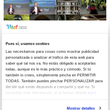
Pues sí, usamos cookies
Las necesitamos para cosas como mostrar publicidad
personalizada o analizar el tráfico de esta web para
saber qué tal nos va. No estás obligado a aceptarlas
todas, aunque es lo más práctico y cómodo. Sí tú
también lo crees, simplemente pincha en
PERMITIR
PO - ARABAKO ERRIOXAKO ARDOAREN ESPERIENTZIA
TODAS
. También puedes pinchar
PERSONALIZAR
para
ZENTROA.DOCX
132.26 KB
decidir qué estás dispuesto a compartir y qué no. Si
necesitas más información, te la hemos dejado
aquí.
Mostrar detalles