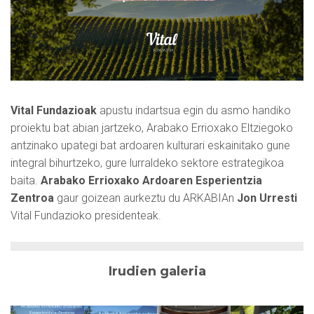
Vital Fundazioak
apustu indartsua egin du asmo handiko
proiektu bat abian jartzeko, Arabako Errioxako Eltziegoko
antzinako upategi bat ardoaren kulturari eskainitako gune
integral bihurtzeko, gure lurraldeko sektore estrategikoa
baita.
Arabako Errioxako Ardoaren Esperientzia
Zentroa
gaur goizean aurkeztu du ARKABIAn
Jon Urresti
Vital Fundazioko presidenteak.
Irudien galeria