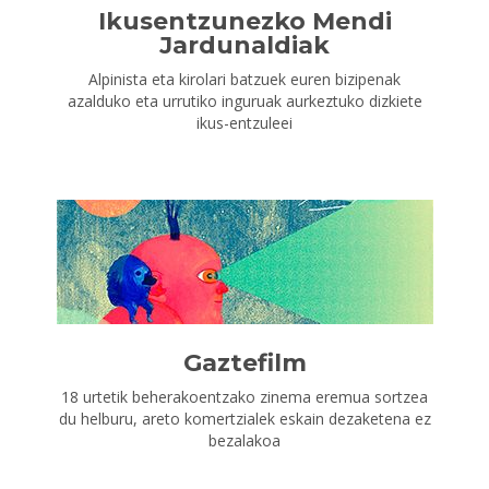
Ikusentzunezko Mendi
Jardunaldiak
Alpinista eta kirolari batzuek euren bizipenak
azalduko eta urrutiko inguruak aurkeztuko dizkiete
ikus-entzuleei
Gaztefilm
18 urtetik beherakoentzako zinema eremua sortzea
du helburu, areto komertzialek eskain dezaketena ez
bezalakoa