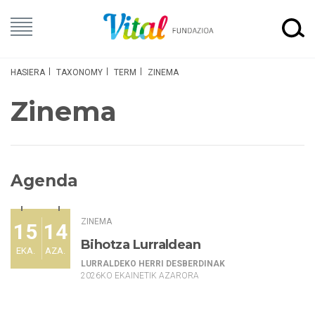
HASIERA
TAXONOMY
TERM
ZINEMA
Zinema
Agenda
ZINEMA
15
14
Bihotza Lurraldean
EKA.
AZA.
LURRALDEKO HERRI DESBERDINAK
2026KO EKAINETIK AZARORA