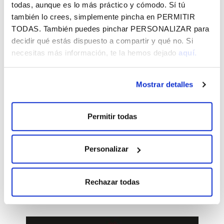
todas, aunque es lo más práctico y cómodo. Sí tú
también lo crees, simplemente pincha en
PERMITIR
iCOFF-GASTEIZ
TODAS
. También puedes pinchar
PERSONALIZAR
para
Formatu txikiko zinemaren esparruan erreferentea
decidir qué estás dispuesto a compartir y qué no. Si
den film laburren jaialdia
necesitas más información, te la hemos dejado
aquí.
Mostrar detalles
Permitir todas
Personalizar
Afrikaldia
Euskal kulturaren eta afrikarren arteko topagunea,
gizarte-kohesioa bultzatzen duena
Rechazar todas