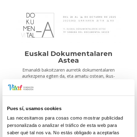
Euskal Dokumentalaren
Astea
Emanaldi bakoitzaren aurretik dokumentalaren
aurkezpena egiten da, eta amaitu ostean, ikus-
entzuleek egileekin egingo da
Pues sí, usamos cookies
Las necesitamos para cosas como mostrar publicidad
personalizada o analizar el tráfico de esta web para
saber qué tal nos va. No estás obligado a aceptarlas