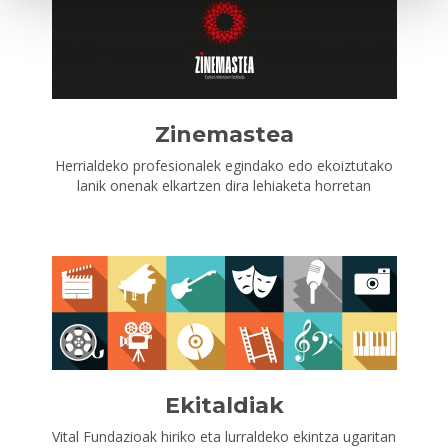
Zinemastea
Herrialdeko profesionalek egindako edo ekoiztutako
lanik onenak elkartzen dira lehiaketa horretan
Ekitaldiak
Vital Fundazioak hiriko eta lurraldeko ekintza ugaritan