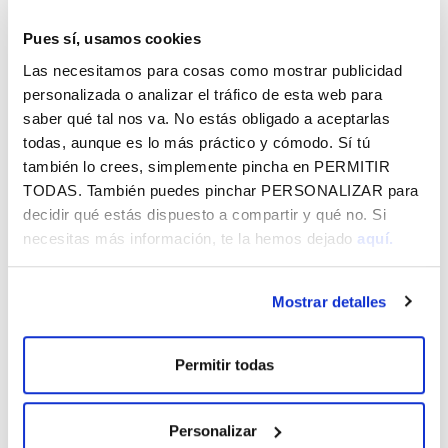
Pues sí, usamos cookies
PO - VITAL ARABAN ZEHAR-UZTAILAK 3-4-5
132.94 KB
Las necesitamos para cosas como mostrar publicidad
personalizada o analizar el tráfico de esta web para
saber qué tal nos va. No estás obligado a aceptarlas
todas, aunque es lo más práctico y cómodo. Sí tú
también lo crees, simplemente pincha en
PERMITIR
Vital Araban zehar - 2026ko abuztua
TODAS
. También puedes pinchar
PERSONALIZAR
para
decidir qué estás dispuesto a compartir y qué no. Si
CórrELA 2026
necesitas más información, te la hemos dejado
aquí.
Jaibus - 2026ko Andre Maria Zuria eta abuztua
Mostrar detalles
BERRI GEHIAGO
Permitir todas
Personalizar