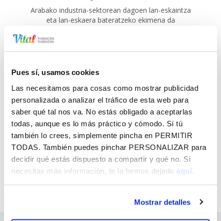
Arabako industria-sektorean dagoen lan-eskaintza
eta lan-eskaera bateratzeko ekimena da
Pues sí, usamos cookies
Las necesitamos para cosas como mostrar publicidad
personalizada o analizar el tráfico de esta web para
HARPIDETU GOGOKOEN DUZUN VITAL
saber qué tal nos va. No estás obligado a aceptarlas
FUNDAZIOAREN ESKAINTZARA, HORRI
todas, aunque es lo más práctico y cómodo. Sí tú
BURUZKO INFORMAZIOA ZURE
también lo crees, simplemente pincha en
PERMITIR
HELBIDE ELEKTRONIKOAN DOAN
TODAS
. También puedes pinchar
PERSONALIZAR
para
JASOTZEKO
decidir qué estás dispuesto a compartir y qué no. Si
necesitas más información, te la hemos dejado
aquí.
Mostrar detalles