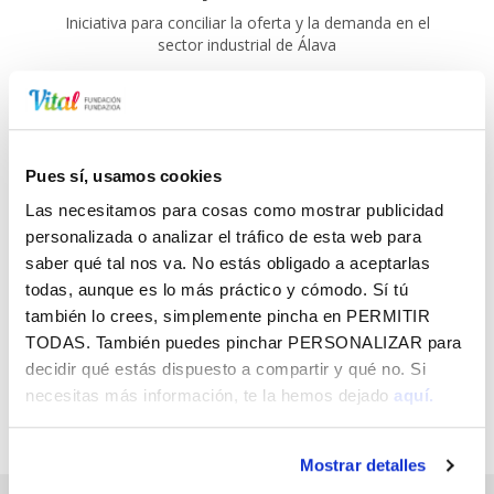
Iniciativa para conciliar la oferta y la demanda en el
sector industrial de Álava
Pues sí, usamos cookies
Las necesitamos para cosas como mostrar publicidad
personalizada o analizar el tráfico de esta web para
SUSCRÍBETE A LO QUE TE INTERESA
saber qué tal nos va. No estás obligado a aceptarlas
EN FUNDACIÓN VITAL Y RECÍBELO EN
todas, aunque es lo más práctico y cómodo. Sí tú
TU EMAIL GRATIS
también lo crees, simplemente pincha en
PERMITIR
TODAS
. También puedes pinchar
PERSONALIZAR
para
decidir qué estás dispuesto a compartir y qué no. Si
necesitas más información, te la hemos dejado
aquí.
Mostrar detalles