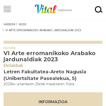
HASIERA
NODE
VI ARTE ERROMANIKOKO ARABAKO JARDUNALDIAK 2023
KULTURA
VI Arte erromanikoko Arabako
jardunaldiak 2023
Ekitaldiak
Letren Fakultatea-Areto Nagusia
(Unibertsitate Pasealekua, 5)
2023ko urtarrilaren 25etik maiatzaren 10era
INFORMAZIOA