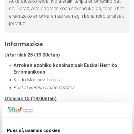
Aukeratutako leloa "Nola eraiki tenplu erromaniko bat"
da. Beraz, arte erromanikoan sakonduko da, tenplu bat
eraikitzeko erronkaren aurrean egin beharreko urratsak
jorratuz.
Informazioa
Urtarrilak 25 (19:00etan)
Arroken ezohiko konbinazioak Euskal Herriko
Erromanikoan
Koldo Martínez Torres
Euskal Herriko Unibertsitatea
Otsailak 15 (19:00etan)
Narrazioa, debozioa eta drama: eskultura
erromanikoa eta zentzumenak
Manuel Castiñeiras González
Pues sí, usamos cookies
Bartzelonako Unibertsitate Autonomoa