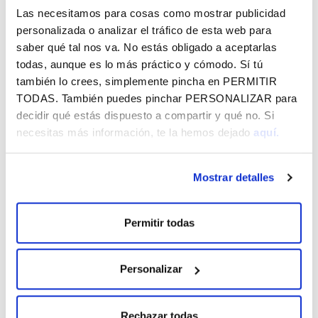
Las necesitamos para cosas como mostrar publicidad
Martxoak 1 (19:00etan)
personalizada o analizar el tráfico de esta web para
Zilargintza erromanikoaren materia eta sinboloa
saber qué tal nos va. No estás obligado a aceptarlas
César García Álvarez
todas, aunque es lo más práctico y cómodo. Sí tú
Leongo Unibertsitatea
también lo crees, simplemente pincha en
PERMITIR
TODAS
. También puedes pinchar
PERSONALIZAR
para
Martxoak 22 (19:00etan)
decidir qué estás dispuesto a compartir y qué no. Si
Espazioa jantzi eta gorpuntza jantzi. Oihalak tenplu
necesitas más información, te la hemos dejado
aquí.
erromanikoetan: apaindura eta funtzioa.
Laura Rodríguez Peinado
Mostrar detalles
Madrilgo Unibertsitate Konplutensea
Apirilak 19 (19:00etan)
Permitir todas
Color, qui dicitur membrana: pintura erromanikoa
epidermis sinboliko gisa
Personalizar
José Alberto Moráis Morán
Leongo Unibertsitatea
Maiatzak 10 (19:00etan)
Rechazar todas