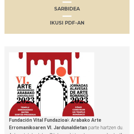
SARBIDEA
IKUSI PDF-AN
Fundación Vital Fundazioa
k
Arabako Arte
Erromanikoaren VI. Jardunaldietan
parte hartzen du.