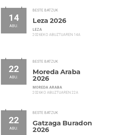
BESTE BATZUK
14
Leza 2026
ABU.
LEZA
2026EKO ABUZTUAREN 14A
BESTE BATZUK
22
Moreda Araba
2026
ABU.
MOREDA ARABA
2026KO ABUZTUAREN 22A
BESTE BATZUK
22
Gatzaga Buradon
2026
ABU.