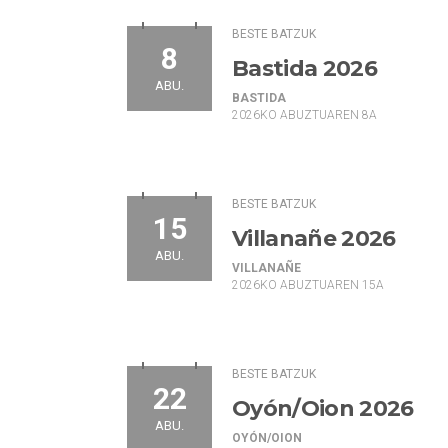
BESTE BATZUK
8
Bastida 2026
ABU.
BASTIDA
2026KO ABUZTUAREN 8A
BESTE BATZUK
15
Villanañe 2026
ABU.
VILLANAÑE
2026KO ABUZTUAREN 15A
BESTE BATZUK
22
Oyón/Oion 2026
ABU.
OYÓN/OION