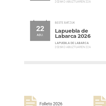
2026KO ABUZTUAREN 22A
BESTE BATZUK
22
Lapuebla de
Labarca 2026
ABU.
LAPUEBLA DE LABARCA
2026KO ABUZTUAREN 22A
Folleto 2026