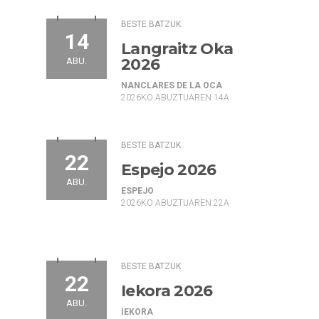
BESTE BATZUK
14
Langraitz Oka
2026
ABU.
NANCLARES DE LA OCA
2026KO ABUZTUAREN 14A
BESTE BATZUK
22
Espejo 2026
ABU.
ESPEJO
2026KO ABUZTUAREN 22A
BESTE BATZUK
22
Iekora 2026
ABU.
IEKORA