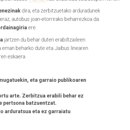
enezinak
dira, eta zerbitzuetako arduradunek
beraz, autobus joan-etorrirako beharrezkoa da
rdainagiria
ere.
ua
jartzen du behar duten erabiltzaileen
na eman beharko dute eta Jaibus linearen
ren eskaera.
 mugatuekin, eta garraio publikoaren
tu arte. Zerbitzua erabili behar ez
te pertsona batzuentzat.
o arduratsua eta ez garraiatu