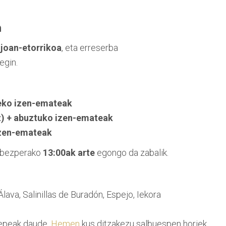
a
,
joan-etorrikoa
, eta erreserba
egin.
leko izen-emateak
z) + abuztuko izen-emateak
 izen-emateak
n bezperako
13:00ak arte
egongo da zabalik.
ava, Salinillas de Buradón, Espejo, Iekora
 epeak daude.
Hemen
kus ditzakezu salbuespen horiek.