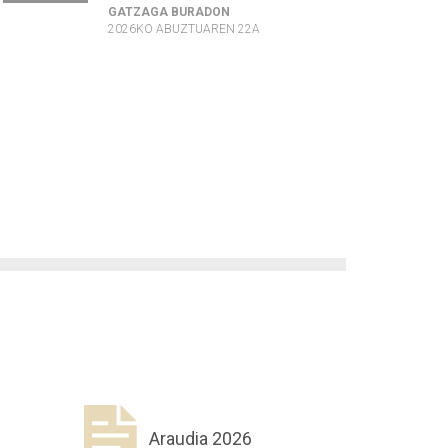
GATZAGA BURADON
2026KO ABUZTUAREN 22A
Araudia 2026