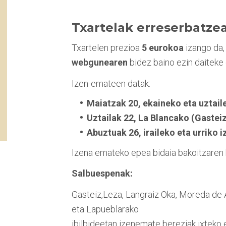
Txartelak erreserbatze
Txartelen prezioa
5 eurokoa
izango da
webgunearen
bidez baino ezin daiteke 
Izen-emateen datak:
Maiatzak 20, ekaineko eta uztai
Uztailak 22, La Blancako (Gastei
Abuztuak 26, iraileko eta urriko
Izena emateko epea bidaia bakoitzare
Salbuespenak:
Gasteiz,Leza, Langraiz Oka, Moreda de Ál
eta Lapueblarako
ibilbideetan izenemate bereziak ixteko