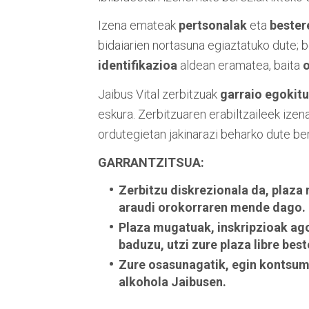
Izena emateak
pertsonalak
eta
bester
bidaiarien nortasuna egiaztatuko dute; 
identifikazioa
aldean eramatea, baita
o
Jaibus Vital zerbitzuak
garraio egokit
eskura. Zerbitzuaren erabiltzaileek ize
ordutegietan jakinarazi beharko dute be
GARRANTZITSUA:
Zerbitzu diskrezionala da, plaza
araudi orokorraren mende dago.
Plaza mugatuak, inskripzioak agor
baduzu, utzi zure plaza libre bes
Zure osasunagatik, egin kontsum
alkohola Jaibusen.