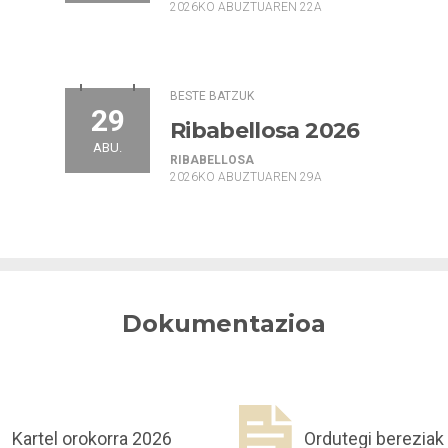
2026KO ABUZTUAREN 22A
BESTE BATZUK
29
Ribabellosa 2026
ABU.
RIBABELLOSA
2026KO ABUZTUAREN 29A
Dokumentazioa
Kartel orokorra 2026
Ordutegi bereziak