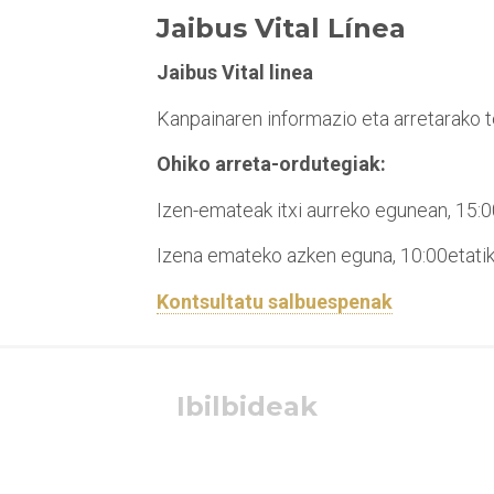
Jaibus Vital Línea
Jaibus Vital linea
Kanpainaren informazio eta arretarako
Ohiko arreta-ordutegiak:
Izen-emateak itxi aurreko egunean, 15:0
Izena emateko azken eguna, 10:00etatik
Kontsultatu salbuespenak
Ibilbideak