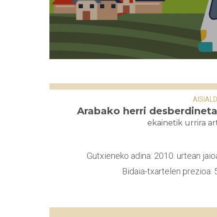
AISIALD
Arabako herri desberdinet
ekainetik urrira ar
Gutxieneko adina: 2010. urtean jaio
Bidaia-txartelen prezioa: 