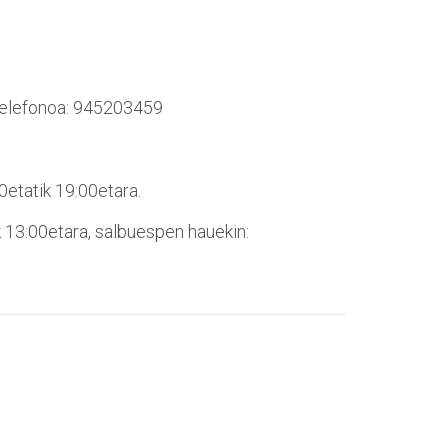
 telefonoa: 945203459
0etatik 19:00etara.
 13:00etara, salbuespen hauekin: