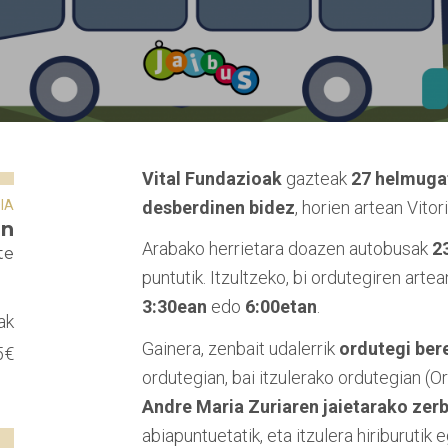
Vital Fundazioak
gazteak
27 helmuga
IA
desberdinen bidez
, horien artean Vito
an
Arabako herrietara doazen autobusak
2
te
puntutik. Itzultzeko, bi ordutegiren arte
3:30ean
edo
6:00etan
.
ak
Gainera, zenbait udalerrik
ordutegi ber
5€
ordutegian, bai itzulerako ordutegian (O
Andre Maria Zuriaren jaietarako zerb
abiapuntuetatik, eta itzulera hiriburutik 