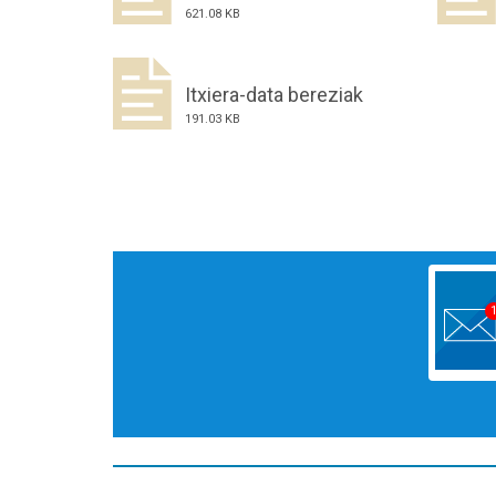
621.08 KB
Itxiera-data bereziak
191.03 KB