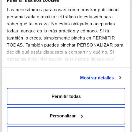
Pues sí, usamos cookies
Las necesitamos para cosas como mostrar publicidad
personalizada o analizar el tráfico de esta web para
OTROS
8
saber qué tal nos va. No estás obligado a aceptarlas
todas, aunque es lo más práctico y cómodo. Sí tú
Labastida 2026
AGO.
también lo crees, simplemente pincha en
PERMITIR
LABASTIDA
TODAS
. También puedes pinchar
PERSONALIZAR
para
8 DE AGOSTO DE 2026
decidir qué estás dispuesto a compartir y qué no. Si
necesitas más información, te la hemos dejado
aquí.
OTROS
14
Nanclares de la Oca 2026
AGO.
Mostrar detalles
NANCLARES DE LA OCA
14 DE AGOSTO DE 2026
Permitir todas
OTROS
14
Personalizar
Leza 2026
AGO.
LEZA
14 DE AGOSTO DE 2026