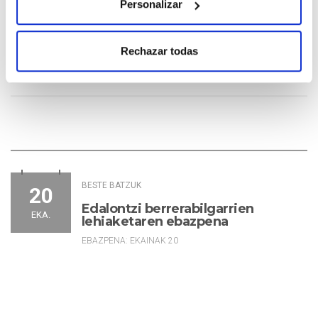
Personalizar
Rechazar todas
BESTE BATZUK
20
Edalontzi berrerabilgarrien
EKA.
lehiaketaren ebazpena
EBAZPENA: EKAINAK 20