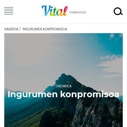
HASIERA
INGURUMEN KONPROMISOA
ONDAREA
Ingurumen konpromisoa