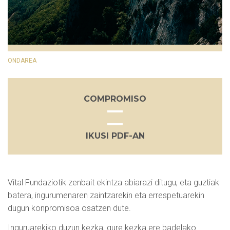
ONDAREA
COMPROMISO
IKUSI PDF-AN
Vital Fundaziotik zenbait ekintza abiarazi ditugu, eta guztiak
batera, ingurumenaren zaintzarekin eta errespetuarekin
dugun konpromisoa osatzen dute.
Inguruarekiko duzun kezka, gure kezka ere badelako