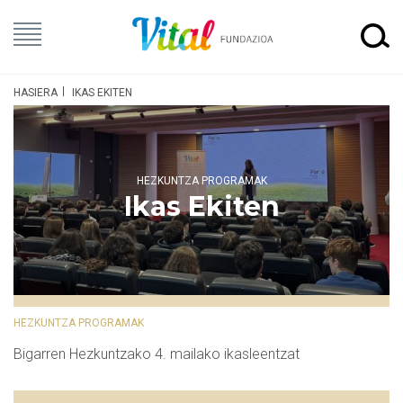
HASIERA
IKAS EKITEN
HEZKUNTZA PROGRAMAK
Ikas Ekiten
HEZKUNTZA PROGRAMAK
Bigarren Hezkuntzako 4. mailako ikasleentzat