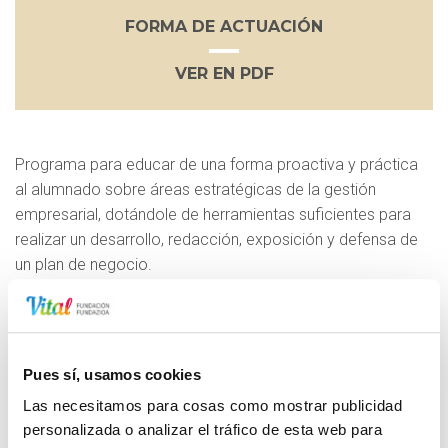
FORMA DE ACTUACIÓN
VER EN PDF
Programa para educar de una forma proactiva y práctica
al alumnado sobre áreas estratégicas de la gestión
empresarial, dotándole de herramientas suficientes para
realizar un desarrollo, redacción, exposición y defensa de
un plan de negocio.
Forma de actuación
Mediante estancias de una mañana en las instalaciones del
Campus Vitoria-Gasteiz de Parque Tecnológico de Euskadi,
Pues sí, usamos cookies
situado en Miñano, las y los escolares conocen la realidad
Las necesitamos para cosas como mostrar publicidad
del emprendimiento a través de talleres, charlas e
personalizada o analizar el tráfico de esta web para