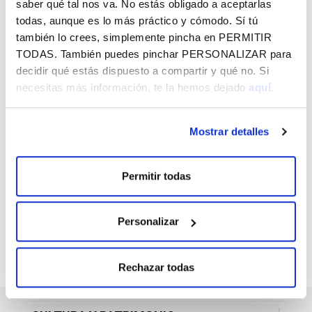
intercambio de ideas con las personas promotoras. Se
saber qué tal nos va. No estás obligado a aceptarlas
imparten en castellano o en euskera.
todas, aunque es lo más práctico y cómodo. Sí tú
también lo crees, simplemente pincha en
PERMITIR
Consulta más información del proyecto
aquí
TODAS
. También puedes pinchar
PERSONALIZAR
para
decidir qué estás dispuesto a compartir y qué no. Si
necesitas más información, te la hemos dejado
aquí.
Mostrar detalles
SUSCRÍBETE A LO QUE TE INTERESA
EN FUNDACIÓN VITAL Y RECÍBELO EN
TU EMAIL GRATIS
Permitir todas
Personalizar
Rechazar todas