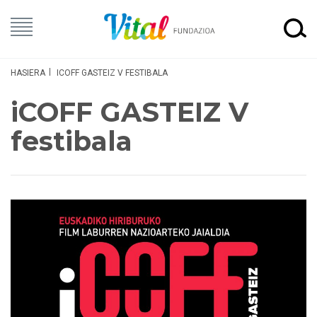
HASIERA
ICOFF GASTEIZ V FESTIBALA
iCOFF GASTEIZ V
festibala