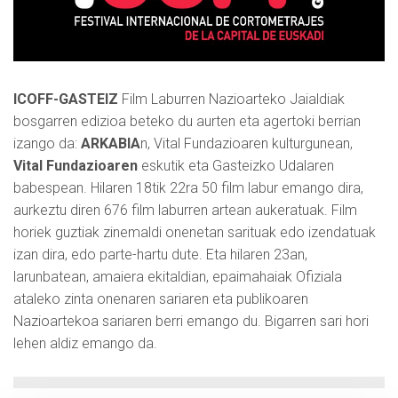
ICOFF-GASTEIZ
Film Laburren Nazioarteko Jaialdiak
bosgarren edizioa beteko du aurten eta agertoki berrian
izango da:
ARKABIA
n, Vital Fundazioaren kulturgunean,
Vital Fundazioaren
eskutik eta Gasteizko Udalaren
babespean. Hilaren 18tik 22ra 50 film labur emango dira,
aurkeztu diren 676 film laburren artean aukeratuak. Film
horiek guztiak zinemaldi onenetan sarituak edo izendatuak
izan dira, edo parte-hartu dute. Eta hilaren 23an,
larunbatean, amaiera ekitaldian, epaimahaiak Ofiziala
ataleko zinta onenaren sariaren eta publikoaren
Nazioartekoa sariaren berri emango du. Bigarren sari hori
lehen aldiz emango da.