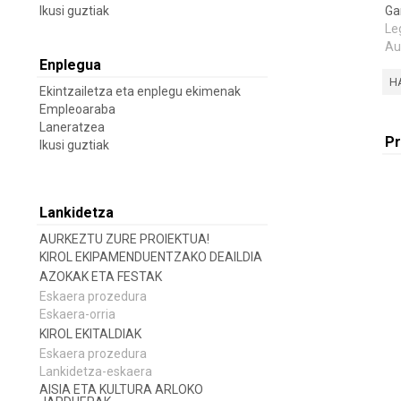
Ikusi guztiak
Ga
Le
Au
Enplegua
H
Ekintzailetza eta enplegu ekimenak
Empleoaraba
Laneratzea
Pr
Ikusi guztiak
Lankidetza
AURKEZTU ZURE PROIEKTUA!
KIROL EKIPAMENDUENTZAKO DEAILDIA
AZOKAK ETA FESTAK
Eskaera prozedura
Eskaera-orria
KIROL EKITALDIAK
Eskaera prozedura
Lankidetza-eskaera
AISIA ETA KULTURA ARLOKO