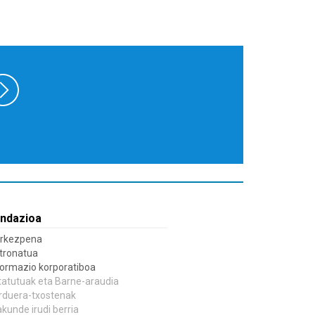
ndazioa
rkezpena
tronatua
formazio korporatiboa
tatutuak eta Barne-araudia
rduera-txostenak
akunde irudi berria