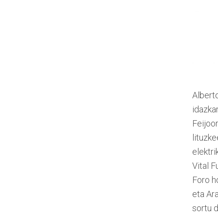
Albert
idazka
Feijoo
lituzke
elektr
Vital 
Foro ho
eta Ar
sortu 