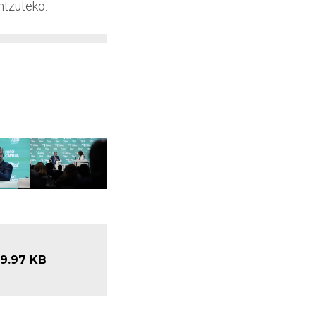
ntzuteko.
9.97 KB