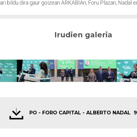
ari bildu dira gaur goizean ARKABIAn, Foru Plazan, Nadal e
Irudien galeria
PO - FORO CAPITAL - ALBERTO NADAL
9