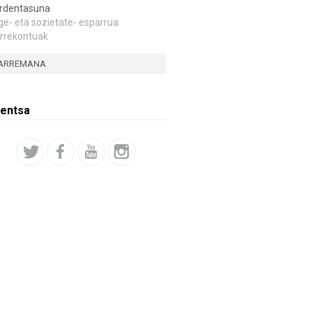
rdentasuna
ge- eta sozietate- esparrua
rrekontuak
ARREMANA
entsa