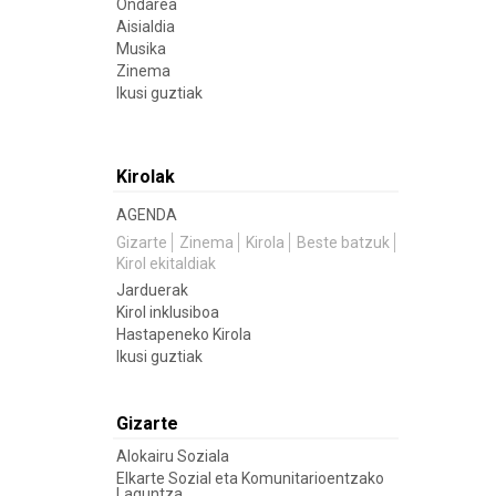
Ondarea
Aisialdia
Musika
Zinema
Ikusi guztiak
Kirolak
AGENDA
Gizarte
Zinema
Kirola
Beste batzuk
Kirol ekitaldiak
Jarduerak
Kirol inklusiboa
Hastapeneko Kirola
Ikusi guztiak
Gizarte
Alokairu Soziala
Elkarte Sozial eta Komunitarioentzako
Laguntza