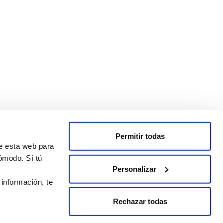
Permitir todas
de esta web para
ómodo. Sí tú
Personalizar
 información, te
Rechazar todas