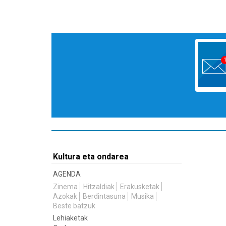
Kultura eta ondarea
AGENDA
Zinema
Hitzaldiak
Erakusketak
Azokak
Berdintasuna
Musika
Beste batzuk
Lehiaketak