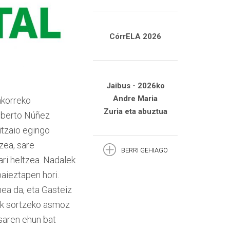
CórrELA 2026
Jaibus - 2026ko
Andre Maria
nkorreko
Zuria eta abuztua
Alberto Núñez
itzaio egingo
tzea, sare
BERRI GEHIAGO
ri heltzea. Nadalek
aieztapen hori.
nea da, eta Gasteiz
iak sortzeko asmoz
esaren ehun bat