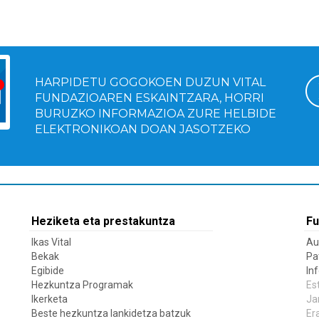
HARPIDETU GOGOKOEN DUZUN VITAL
FUNDAZIOAREN ESKAINTZARA, HORRI
BURUZKO INFORMAZIOA ZURE HELBIDE
ELEKTRONIKOAN DOAN JASOTZEKO
Heziketa eta prestakuntza
Fu
Ikas Vital
Au
Bekak
Pa
Egibide
In
Hezkuntza Programak
Es
Ikerketa
Ja
Beste hezkuntza lankidetza batzuk
Er