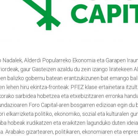
o Nadalek, Alderdi Popularreko Ekonomia eta Garapen Irau
riordeak, gaur Gasteizen azaldu du zein izango liratekeen 
ren balizko gobernu batean erantzukizunen bat emango bal
en lehen hiru ekintza-fronteak: PFEZ klase ertainetara itzul
ikorako sarbidea hobetzea eta etxebizitzaren erronka handia
Fundazioaren Foro Capital-aren bosgarren edizioan egin du b
ri elkarrizketa politiko, ekonomiko, sozial eta kulturalen gu
aba hobeak irudikatzen eta eraikitzen lagunduko duten ide
da. Arabako gizartearen, politikaren, ekonomiaren eta enpr