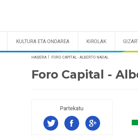
KULTURA ETA ONDAREA
KIROLAK
GIZAR
HASIERA
FORO CAPITAL - ALBERTO NADAL
Foro Capital - Al
Partekatu