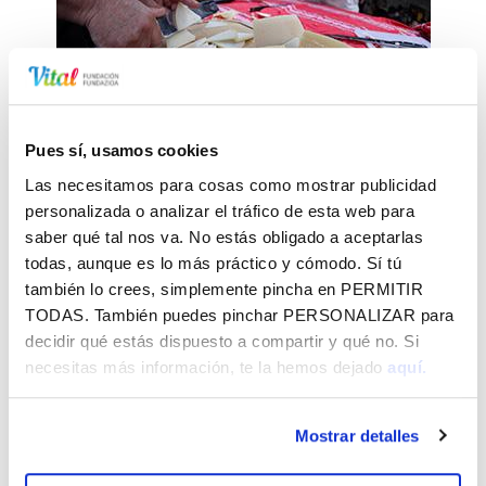
Ferias y fiestas
Pues sí, usamos cookies
Innumerables ferias y fiestas pueblan la vida cultural
Las necesitamos para cosas como mostrar publicidad
de nuestro territorio
personalizada o analizar el tráfico de esta web para
saber qué tal nos va. No estás obligado a aceptarlas
todas, aunque es lo más práctico y cómodo. Sí tú
también lo crees, simplemente pincha en
PERMITIR
TODAS
. También puedes pinchar
PERSONALIZAR
para
decidir qué estás dispuesto a compartir y qué no. Si
necesitas más información, te la hemos dejado
aquí.
Eventos
Mostrar detalles
Fundación Vital colabora en múltiples eventos de la
ciudad y el territorio