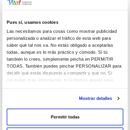
Pues sí, usamos cookies
Las necesitamos para cosas como mostrar publicidad
PO - ARKABIA OLATZ SALVADOR
61.91 KB
personalizada o analizar el tráfico de esta web para
saber qué tal nos va. No estás obligado a aceptarlas
todas, aunque es lo más práctico y cómodo. Sí tú
también lo crees, simplemente pincha en
PERMITIR
TODAS
. También puedes pinchar
PERSONALIZAR
para
Vital Araban zehar - 2026ko abuztua
decidir qué estás dispuesto a compartir y qué no. Si
necesitas más información, te la hemos dejado
aquí.
CórrELA 2026
Mostrar detalles
Jaibus - 2026ko Andre Maria Zuria eta abuztua
BERRI GEHIAGO
Permitir todas