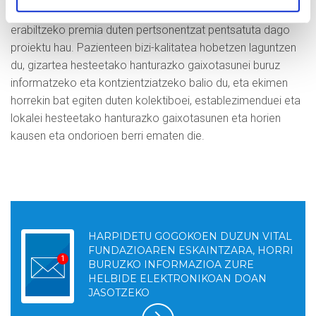
Arazo mediko ez-kutsakor bat dela-eta, komun bat
erabiltzeko premia duten pertsonentzat pentsatuta dago
proiektu hau. Pazienteen bizi-kalitatea hobetzen laguntzen
du, gizartea hesteetako hanturazko gaixotasunei buruz
informatzeko eta kontzientziatzeko balio du, eta ekimen
horrekin bat egiten duten kolektiboei, establezimenduei eta
lokalei hesteetako hanturazko gaixotasunen eta horien
kausen eta ondorioen berri ematen die.
HARPIDETU GOGOKOEN DUZUN VITAL
FUNDAZIOAREN ESKAINTZARA, HORRI
BURUZKO INFORMAZIOA ZURE
HELBIDE ELEKTRONIKOAN DOAN
JASOTZEKO