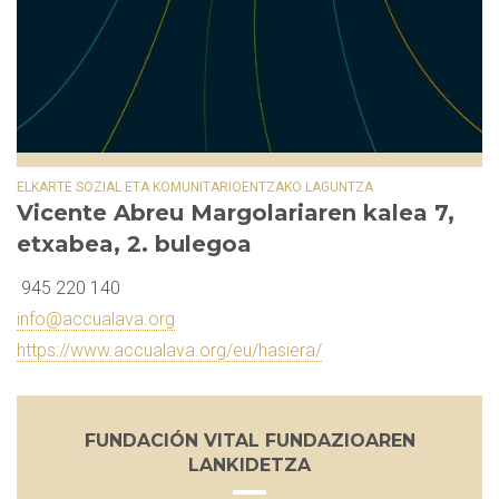
ELKARTE SOZIAL ETA KOMUNITARIOENTZAKO LAGUNTZA
Vicente Abreu Margolariaren kalea 7,
etxabea, 2. bulegoa
945 220 140
info@accualava.org
https://www.accualava.org/eu/hasiera/
FUNDACIÓN VITAL FUNDAZIOAREN
LANKIDETZA