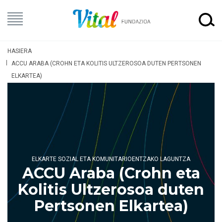
HASIERA
ACCU ARABA (CROHN ETA KOLITIS ULTZEROSOA DUTEN PERTSONEN
ELKARTEA)
ELKARTE SOZIAL ETA KOMUNITARIOENTZAKO LAGUNTZA
ACCU Araba (Crohn eta
Kolitis Ultzerosoa duten
Pertsonen Elkartea)