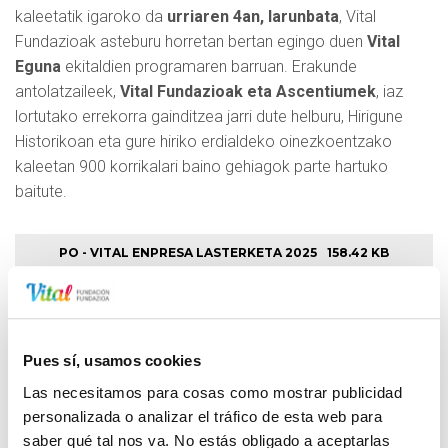
kaleetatik igaroko da
urriaren 4an, larunbata
, Vital
Fundazioak asteburu horretan bertan egingo duen
Vital
Eguna
ekitaldien programaren barruan. Erakunde
antolatzaileek,
Vital Fundazioak eta Ascentiumek
, iaz
lortutako errekorra gainditzea jarri dute helburu, Hirigune
Historikoan eta gure hiriko erdialdeko oinezkoentzako
kaleetan 900 korrikalari baino gehiagok parte hartuko
baitute.
PO - VITAL ENPRESA LASTERKETA 2025
158.42 KB
Pues sí, usamos cookies
Vital Araban zehar - 2026ko abuztua
Las necesitamos para cosas como mostrar publicidad
CórrELA 2026
personalizada o analizar el tráfico de esta web para
saber qué tal nos va. No estás obligado a aceptarlas