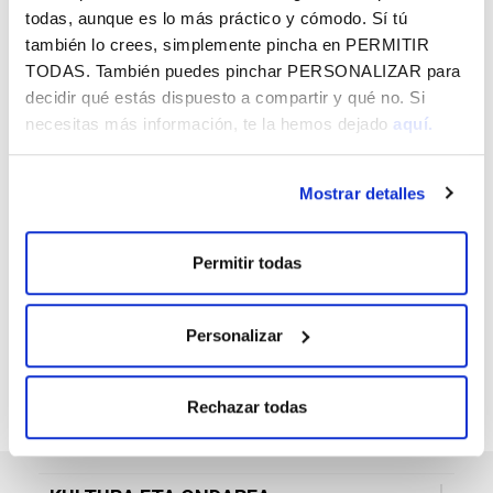
Jaibus - 2026ko Andre Maria Zuria eta abuztua
todas, aunque es lo más práctico y cómodo. Sí tú
también lo crees, simplemente pincha en
PERMITIR
TODAS
. También puedes pinchar
PERSONALIZAR
para
BERRI GEHIAGO
decidir qué estás dispuesto a compartir y qué no. Si
necesitas más información, te la hemos dejado
aquí.
Mostrar detalles
HARPIDETU GOGOKOEN DUZUN VITAL
FUNDAZIOAREN ESKAINTZARA, HORRI
Permitir todas
BURUZKO INFORMAZIOA ZURE
HELBIDE ELEKTRONIKOAN DOAN
JASOTZEKO
Personalizar
Rechazar todas