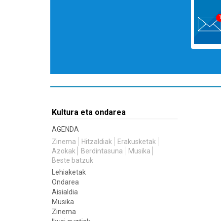
Kultura eta ondarea
AGENDA
Zinema
Hitzaldiak
Erakusketak
Azokak
Berdintasuna
Musika
Beste batzuk
Lehiaketak
Ondarea
Aisialdia
Musika
Zinema