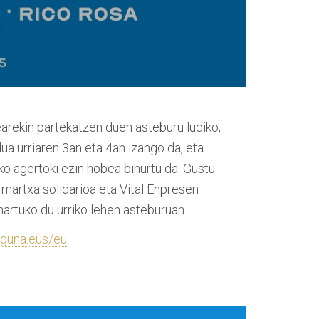
earekin partekatzen duen asteburu ludiko,
dua urriaren 3an eta 4an izango da, eta
 agertoki ezin hobea bihurtu da. Gustu
martxa solidarioa eta Vital Enpresen
hartuko du urriko lehen asteburuan.
eguna.eus/eu