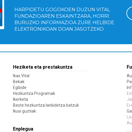
HARPIDETU GOGOKOEN DUZUN VITAL
FUNDAZIOAREN ESKAINTZARA, HORRI
BURUZKO INFORMAZIOA ZURE HELBIDE
ELEKTRONIKOAN DOAN JASOTZEKO
Heziketa eta prestakuntza
Fu
Ikas Vital
Au
Bekak
Pa
Egibide
In
Hezkuntza Programak
Es
Ikerketa
Ja
Beste hezkuntza lankidetza batzuk
Er
Ikusi guztiak
Ga
Le
Au
Enplegua