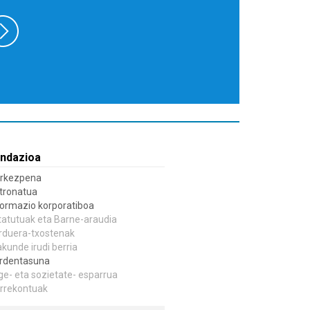
ndazioa
rkezpena
tronatua
formazio korporatiboa
tatutuak eta Barne-araudia
rduera-txostenak
akunde irudi berria
rdentasuna
ge- eta sozietate- esparrua
rrekontuak