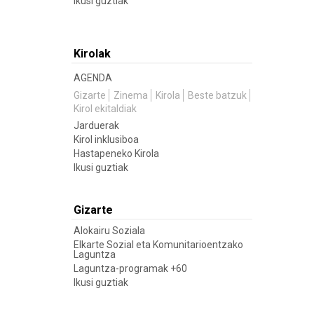
Ikusi guztiak
Kirolak
AGENDA
Gizarte
Zinema
Kirola
Beste batzuk
Kirol ekitaldiak
Jarduerak
Kirol inklusiboa
Hastapeneko Kirola
Ikusi guztiak
Gizarte
Alokairu Soziala
Elkarte Sozial eta Komunitarioentzako
Laguntza
Laguntza-programak +60
Ikusi guztiak