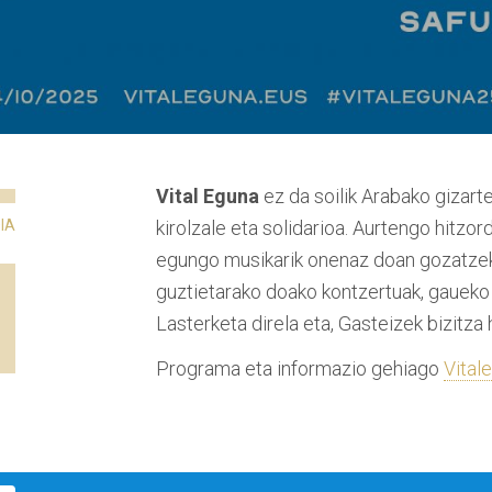
Vital Eguna
ez da soilik Arabako gizart
IA
kirolzale eta solidarioa. Aurtengo hitzor
egungo musikarik onenaz doan gozatzeko
guztietarako doako kontzertuak, gaueko 
Lasterketa direla eta, Gasteizek bizitza 
Programa eta informazio gehiago
Vital