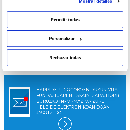
Mostrar detalles
2024ko edizioan saritutako pertsonekin topaketa: Alex
Acevedo, Itzal García, Eloisa Montoya eta Zigor Urrutia.
Artistek jendaurrean partekatuko dituzte beren lanak eta
Permitir todas
beren ibilbidea, Anabel Quincocesen moderazioarekin.
Sarrera
Personalizar
Sarrera librea edukiera bete arte.
Rechazar todas
HARPIDETU GOGOKOEN DUZUN VITAL
FUNDAZIOAREN ESKAINTZARA, HORRI
BURUZKO INFORMAZIOA ZURE
HELBIDE ELEKTRONIKOAN DOAN
JASOTZEKO