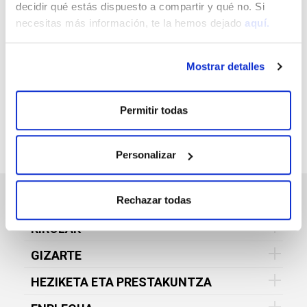
decidir qué estás dispuesto a compartir y qué no. Si
necesitas más información, te la hemos dejado
aquí.
HARPIDETU GOGOKOEN DUZUN VITAL
FUNDAZIOAREN ESKAINTZARA, HORRI
BURUZKO INFORMAZIOA ZURE
Mostrar detalles
HELBIDE ELEKTRONIKOAN DOAN
JASOTZEKO
Permitir todas
Personalizar
Rechazar todas
KULTURA ETA ONDAREA
KIROLAK
GIZARTE
HEZIKETA ETA PRESTAKUNTZA