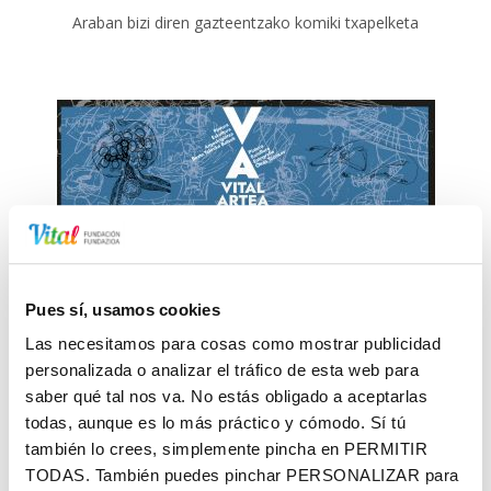
Araban bizi diren gazteentzako komiki txapelketa
Arte Vital Lehiaketa
Deialdi hau sortzaile arabarren parte hartzera irekita
Pues sí, usamos cookies
dago, edozein arte plastikotan eta gaia nahiz teknika
askeak dira
Las necesitamos para cosas como mostrar publicidad
personalizada o analizar el tráfico de esta web para
saber qué tal nos va. No estás obligado a aceptarlas
todas, aunque es lo más práctico y cómodo. Sí tú
también lo crees, simplemente pincha en
PERMITIR
TODAS
. También puedes pinchar
PERSONALIZAR
para