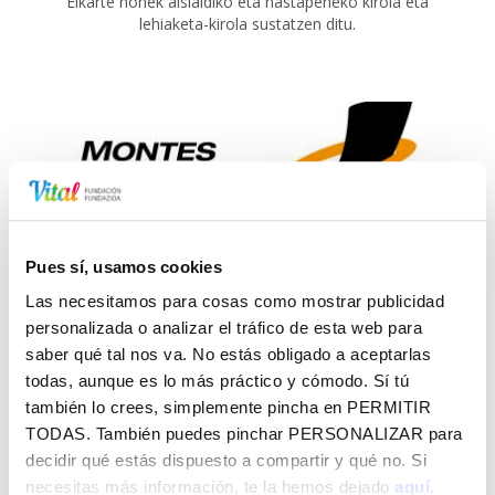
Elkarte honek aisialdiko eta hastapeneko kirola eta
lehiaketa-kirola sustatzen ditu.
Mendi solidarioak
Pues sí, usamos cookies
Dibertsitate funtzionala duten pertsonei zuzendutako
Las necesitamos para cosas como mostrar publicidad
mendiko jarduerak sustatzea eta antolatzea.
personalizada o analizar el tráfico de esta web para
saber qué tal nos va. No estás obligado a aceptarlas
todas, aunque es lo más práctico y cómodo. Sí tú
también lo crees, simplemente pincha en
PERMITIR
TODAS
. También puedes pinchar
PERSONALIZAR
para
decidir qué estás dispuesto a compartir y qué no. Si
necesitas más información, te la hemos dejado
aquí.