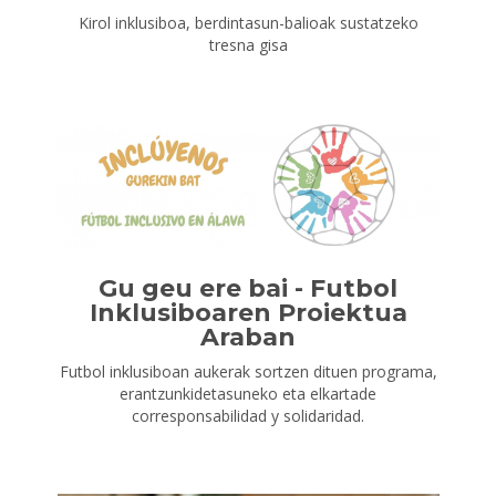
Kirol inklusiboa, berdintasun-balioak sustatzeko
tresna gisa
Gu geu ere bai - Futbol
Inklusiboaren Proiektua
Araban
Futbol inklusiboan aukerak sortzen dituen programa,
erantzunkidetasuneko eta elkartade
corresponsabilidad y solidaridad.