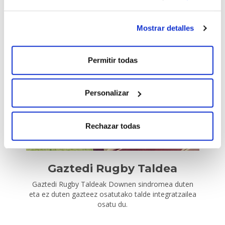
Mostrar detalles
Senderos accesibles
Aniztasun funtzionala duten pertsonekin mendia
partekatzeko proiektua
Permitir todas
Personalizar
Rechazar todas
Gaztedi Rugby Taldea
Gaztedi Rugby Taldeak Downen sindromea duten
eta ez duten gazteez osatutako talde integratzailea
osatu du.