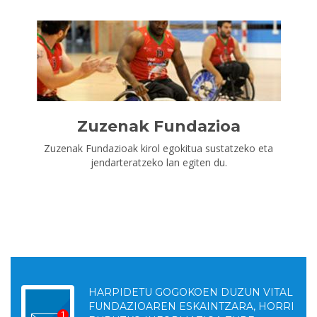
Zuzenak Fundazioa
Zuzenak Fundazioak kirol egokitua sustatzeko eta
jendarteratzeko lan egiten du.
HARPIDETU GOGOKOEN DUZUN VITAL
FUNDAZIOAREN ESKAINTZARA, HORRI