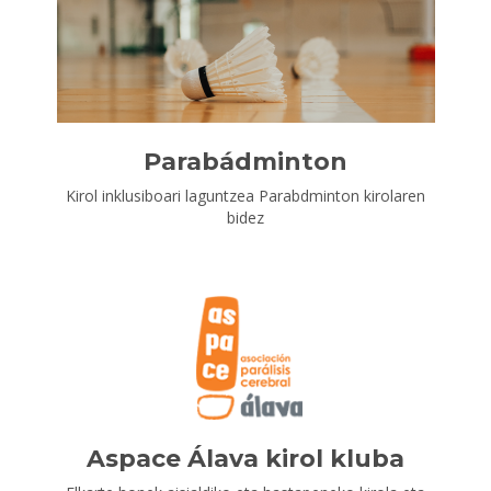
Parabádminton
Kirol inklusiboari laguntzea Parabdminton kirolaren
bidez
Aspace Álava kirol kluba