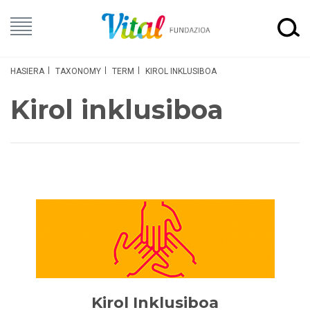
HASIERA
TAXONOMY
TERM
KIROL INKLUSIBOA
Kirol inklusiboa
Kirol Inklusiboa