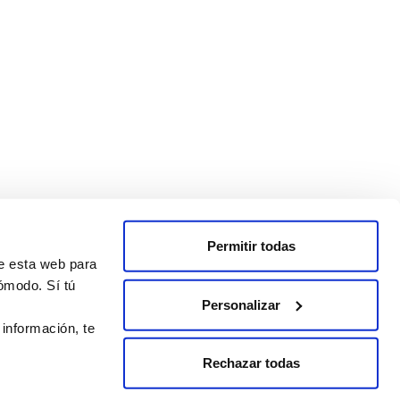
Permitir todas
de esta web para
ómodo. Sí tú
Personalizar
 información, te
Rechazar todas