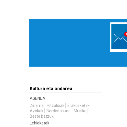
Kultura eta ondarea
AGENDA
Zinema
Hitzaldiak
Erakusketak
Azokak
Berdintasuna
Musika
Beste batzuk
Lehiaketak