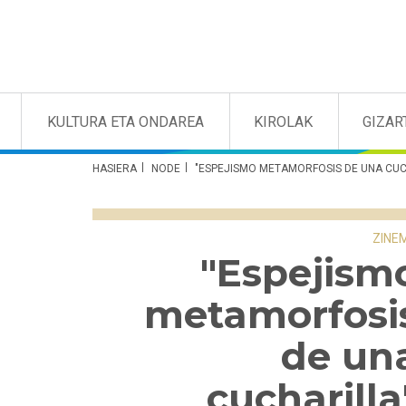
KULTURA ETA ONDAREA
KIROLAK
GIZAR
HASIERA
NODE
"ESPEJISMO METAMORFOSIS DE UNA CUC
ZINE
"Espejism
metamorfosi
de un
cucharilla