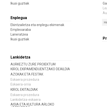
Ikusi guztiak
Ga
Le
Au
Enplegua
H
Ekintzailetza eta enplegu ekimenak
Empleoaraba
Laneratzea
Pr
Ikusi guztiak
Lankidetza
AURKEZTU ZURE PROIEKTUA!
KIROL EKIPAMENDUENTZAKO DEAILDIA
AZOKAK ETA FESTAK
Eskaera prozedura
Eskaera-orria
KIROL EKITALDIAK
Eskaera prozedura
Lankidetza-eskaera
AISIA ETA KULTURA ARLOKO