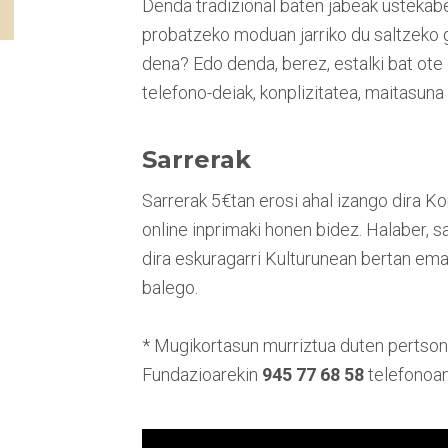
Denda tradizional baten jabeak ustekabe
probatzeko moduan jarriko du saltzeko g
dena? Edo denda, berez, estalki bat ote
telefono-deiak, konplizitatea, maitasuna 
Sarrerak
Sarrerak 5€tan erosi ahal izango dira K
online inprimaki honen bidez. Halaber, 
dira eskuragarri Kulturunean bertan ema
balego.
* Mugikortasun murriztua duten pertsone
Fundazioarekin
945 77 68 58
telefonoa