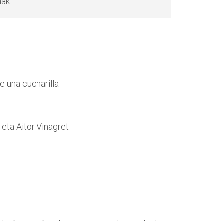
ak.
 una cucharilla
eta Aitor Vinagret