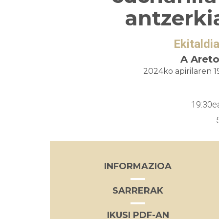
antzerki
Ekitaldi
A Aret
2024ko apirilaren 1
19:30e
INFORMAZIOA
SARRERAK
IKUSI PDF-AN