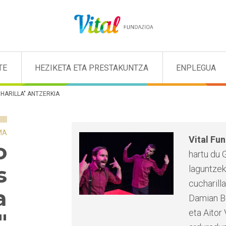
TE
HEZIKETA ETA PRESTAKUNTZA
ENPLEGUA
HARILLA" ANTZERKIA
MA
Vital Fu
o
hartu du 
s
laguntzek
cucharill
a
Damian B
eta Aitor
"