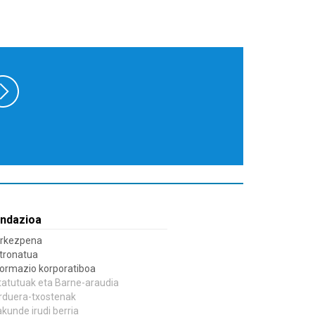
ndazioa
rkezpena
tronatua
formazio korporatiboa
tatutuak eta Barne-araudia
rduera-txostenak
akunde irudi berria