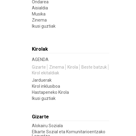
Ondarea
Aisialdia
Musika
Zinema
Ikusi guztiak
Kirolak
AGENDA
Gizarte
Zinema
Kirola
Beste batzuk
Kirol ekitaldiak
Jarduerak
Kirol inklusiboa
Hastapeneko Kirola
Ikusi guztiak
Gizarte
Alokairu Soziala
Elkarte Sozial eta Komunitarioentzako
Laguntza