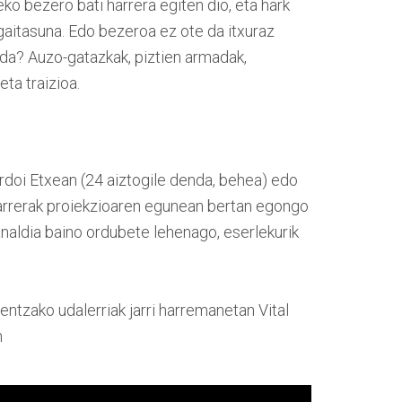
ko bezero bati harrera egiten dio, eta hark
aitasuna. Edo bezeroa ez ote da itxuraz
 da? Auzo-gatazkak, piztien armadak,
eta traizioa.
ordoi Etxean (24 aiztogile denda, behea) edo
sarrerak proiekzioaren egunean bertan egongo
naldia baino ordubete lehenago, eserlekurik
ntzako udalerriak jarri harremanetan Vital
n