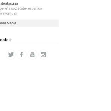
rdentasuna
ge- eta sozietate- esparrua
rrekontuak
ARREMANA
entsa