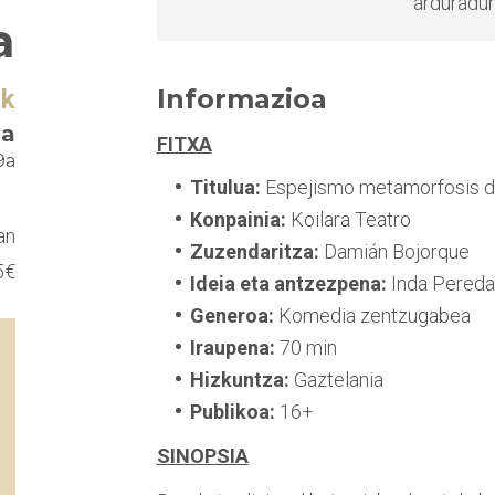
arduradun
a
Informazioa
ak
oa
FITXA
9a
Titulua:
Espejismo metamorfosis de
Konpainia:
Koilara Teatro
an
Zuzendaritza:
Damián Bojorque
5€
Ideia eta antzezpena:
Inda Pereda 
Generoa:
Komedia zentzugabea
Iraupena:
70 min
Hizkuntza:
Gaztelania
Publikoa:
16+
SINOPSIA