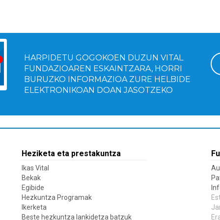
HARPIDETU GOGOKOEN DUZUN VITAL
FUNDAZIOAREN ESKAINTZARA, HORRI
BURUZKO INFORMAZIOA ZURE HELBIDE
ELEKTRONIKOAN DOAN JASOTZEKO
Heziketa eta prestakuntza
Fu
Ikas Vital
Au
Bekak
Pa
Egibide
In
Hezkuntza Programak
Es
Ikerketa
Ja
Beste hezkuntza lankidetza batzuk
Er