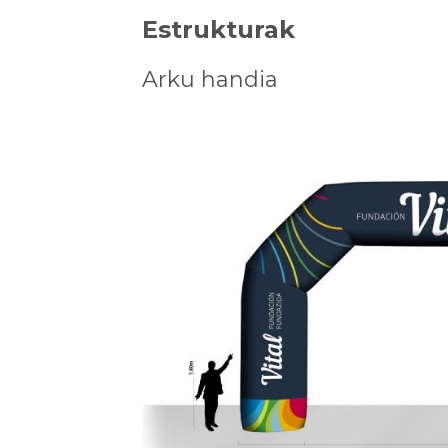
Estrukturak
Arku handia