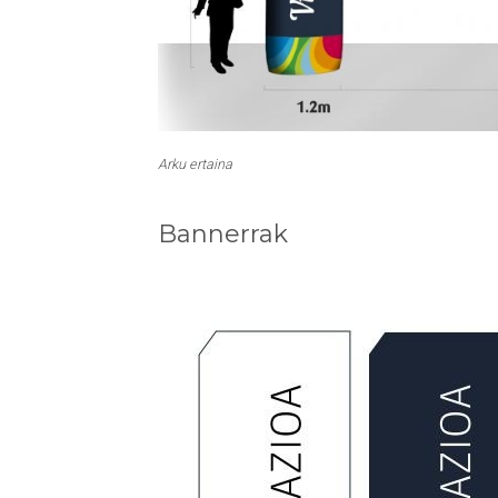
Arku ertaina
Bannerrak