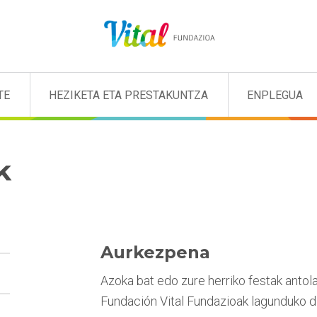
TE
HEZIKETA ETA PRESTAKUNTZA
ENPLEGUA
k
Aurkezpena
Azoka bat edo zure herriko festak antol
Fundación Vital Fundazioak lagunduko diz