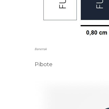
Banerrak
Pibote