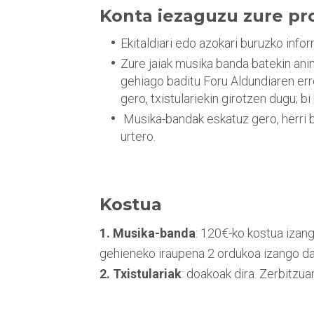
Konta iezaguzu zure pr
Ekitaldiari edo azokari buruzko infor
Zure jaiak musika banda batekin anim
gehiago baditu Foru Aldundiaren err
gero, txistulariekin girotzen dugu; b
Musika-bandak eskatuz gero, herri 
urtero.
Kostua
1. Musika-banda
: 120€-ko kostua izan
gehieneko iraupena 2 ordukoa izango da
2. Txistulariak
: doakoak dira. Zerbitzu