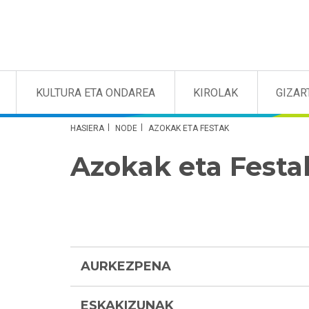
KULTURA ETA ONDAREA
KIROLAK
GIZAR
HASIERA
NODE
AZOKAK ETA FESTAK
Azokak eta Festa
AURKEZPENA
ESKAKIZUNAK