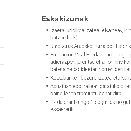
Eskakizunak
Izaera juridikoa izatea (elkarteak, ki
batzordeak).
Jarduerak Arabako Lurralde Historik
Fundación Vital Fundazioaren logoti
adierazpen, prentsa-ohar, on-line kom
bai eta hedabideetan horren berri e
Kutxabanken bezero izatea eta kontu
Abuztuan edo irailean garatuko diren
baino lehen tramitatu behar dira.
Ez da erantzungo 15 egun baino gut
eskaerarik.