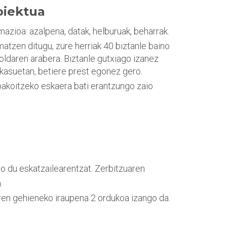
oiektua
mazioa: azalpena, datak, helburuak, beharrak.
atzen ditugu, zure herriak 40 biztanle baino
oldaren arabera. Biztanle gutxiago izanez
i kasuetan, betiere prest egonez gero.
bakoitzeko eskaera bati erantzungo zaio
go du eskatzailearentzat. Zerbitzuaren
.
aren gehieneko iraupena 2 ordukoa izango da.