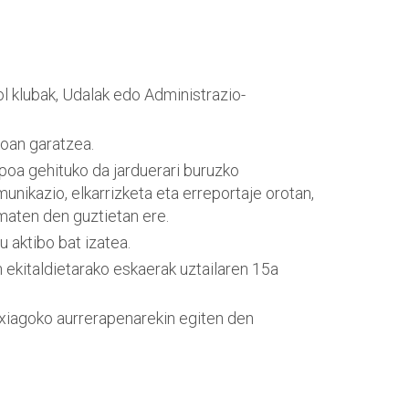
rol klubak, Udalak edo Administrazio-
oan garatzea.
poa gehituko da jarduerari buruzko
unikazio, elkarrizketa eta erreportaje orotan,
maten den guztietan ere.
 aktibo bat izatea.
 ekitaldietarako eskaerak uztailaren 15a
xiagoko aurrerapenarekin egiten den