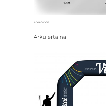
Arku handia
Arku ertaina