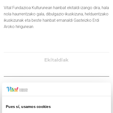
Vital Fundazioa Kulturunean hainbat ekitaldi izango dira, hala
nola haurrentzako gala, dibulgazio-ikuskizuna, helduentzako
ikuskizunak eta beste hainbat emanaldi Gasteizko Erdi
Aroko hirigunean.
Ekitaldiak
BESTE BATZUK
20
Magialdia - Woody Aragón
IRA.
A ARETOA
Pues sí, usamos cookies
2025EKO IRAILAREN 20A