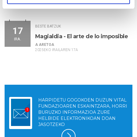
GASTEIZKO ERDI AROKO HIRIGUNEA
2025EKO IRAILAREN 15ETIK 17RA
BESTE BATZUK
17
Magialdia - El arte de lo imposible
IRA.
A ARETOA
2025EKO IRAILAREN 17A
HARPIDETU GOGOKOEN DUZUN VITAL
FUNDAZIOAREN ESKAINTZARA, HORRI
BURUZKO INFORMAZIOA ZURE
HELBIDE ELEKTRONIKOAN DOAN
JASOTZEKO