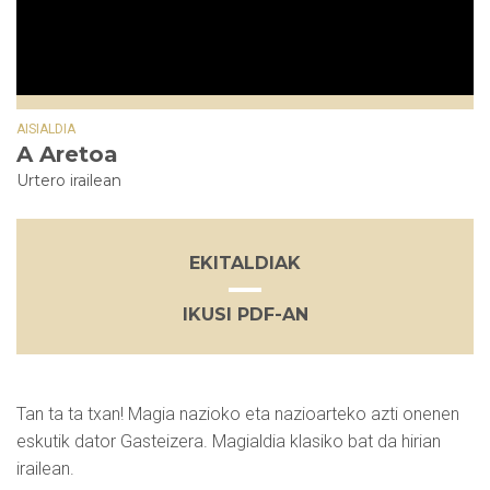
AISIALDIA
A Aretoa
Urtero irailean
EKITALDIAK
IKUSI PDF-AN
Tan ta ta txan! Magia nazioko eta nazioarteko azti onenen
eskutik dator Gasteizera. Magialdia klasiko bat da hirian
irailean.