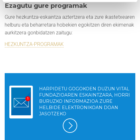
Ezagutu gure programak
Gure hezkuntza-eskaintza aztertzera eta zure ikastetxearen
helburu eta beharretara hobekien egokitzen diren ekimenak
aurkitzera gonbidatzen zaitugu:
HEZKUNTZA-PROGRAMAK
HARPIDETU GOGOKOEN DUZUN VITAL
FUNDAZIOAREN ESKAINTZARA, HORRI
BURUZKO INFORMAZIOA ZURE
HELBIDE ELEKTRONIKOAN DOAN
JASOTZEKO