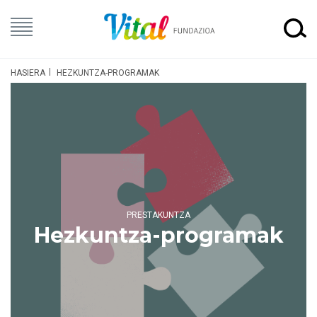
HASIERA
HEZKUNTZA-PROGRAMAK
PRESTAKUNTZA
Hezkuntza-programak