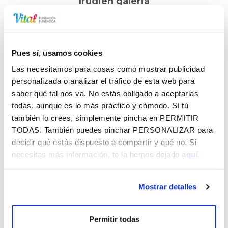
Irudien galeria
Pues sí, usamos cookies
Las necesitamos para cosas como mostrar publicidad
personalizada o analizar el tráfico de esta web para
PO - GENERO BERDINTASUN ZIKLOA_LA OTRA ETA JHANA
saber qué tal nos va. No estás obligado a aceptarlas
BEAT
52.97 KB
todas, aunque es lo más práctico y cómodo. Sí tú
también lo crees, simplemente pincha en
PERMITIR
TODAS
. También puedes pinchar
PERSONALIZAR
para
decidir qué estás dispuesto a compartir y qué no. Si
necesitas más información, te la hemos dejado
aquí.
Vital Araban zehar - 2026ko abuztua
CórrELA 2026
Mostrar detalles
Jaibus - 2026ko Andre Maria Zuria eta abuztua
Permitir todas
BERRI GEHIAGO