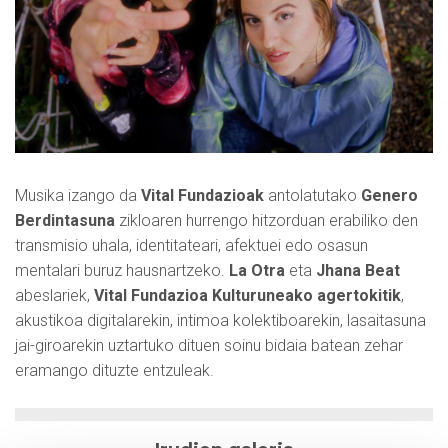
Musika izango da
Vital Fundazioak
antolatutako
Genero
Berdintasuna
zikloaren hurrengo hitzorduan erabiliko den
transmisio uhala, identitateari, afektuei edo osasun
mentalari buruz hausnartzeko.
La Otra
eta
Jhana Beat
abeslariek,
Vital Fundazioa Kulturuneako agertokitik
,
akustikoa digitalarekin, intimoa kolektiboarekin, lasaitasuna
jai-giroarekin uztartuko dituen soinu bidaia batean zehar
eramango dituzte entzuleak.