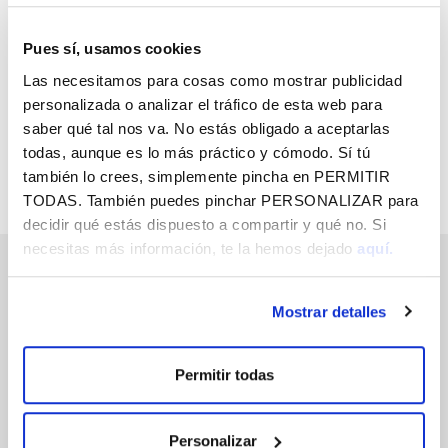
HARPIDETU GOGOKOEN DUZUN VITAL
FUNDAZIOAREN ESKAINTZARA, HORRI
Pues sí, usamos cookies
BURUZKO INFORMAZIOA ZURE
Las necesitamos para cosas como mostrar publicidad
HELBIDE ELEKTRONIKOAN DOAN
personalizada o analizar el tráfico de esta web para
JASOTZEKO
saber qué tal nos va. No estás obligado a aceptarlas
todas, aunque es lo más práctico y cómodo. Sí tú
también lo crees, simplemente pincha en
PERMITIR
TODAS
. También puedes pinchar
PERSONALIZAR
para
decidir qué estás dispuesto a compartir y qué no. Si
necesitas más información, te la hemos dejado
aquí.
KULTURA ETA ONDAREA
Mostrar detalles
KIROLAK
GIZARTE
Permitir todas
HEZIKETA ETA PRESTAKUNTZA
ENPLEGUA
Personalizar