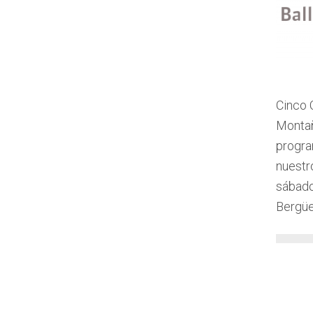
Cinco 
Montañ
progr
nuestr
sábado
Bergüe