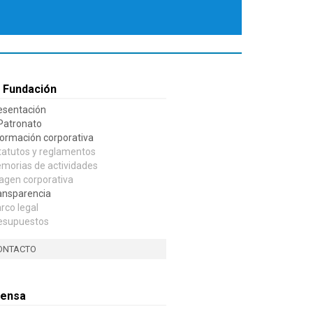
 Fundación
esentación
 Patronato
formación corporativa
tatutos y reglamentos
morias de actividades
agen corporativa
ansparencia
rco legal
esupuestos
ONTACTO
rensa