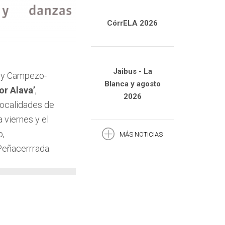
CórrELA 2026
Jaibus - La
a y Campezo-
Blanca y agosto
por Alava’
,
2026
 localidades de
 viernes y el
o,
MÁS NOTICIAS
Peñacerrrada.