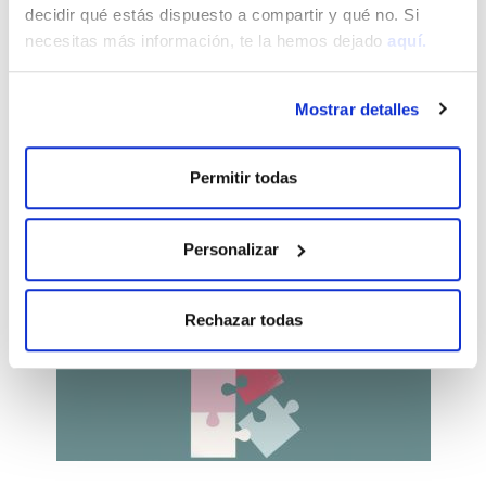
decidir qué estás dispuesto a compartir y qué no. Si
necesitas más información, te la hemos dejado
aquí.
Mostrar detalles
Programa de ayudas para
audífonos y tratamientos
Permitir todas
dentales
Programa de ayudas dirigido a mayores que
necesitan audífonos o tratamientos dentales
Personalizar
funcionales
Rechazar todas