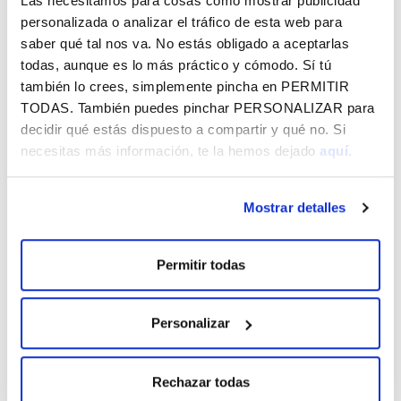
Las necesitamos para cosas como mostrar publicidad
potenciar las áreas estratégicas y dar respuesta a nuevas
personalizada o analizar el tráfico de esta web para
demandas de nuestra sociedad. La entidad refuerza así su
saber qué tal nos va. No estás obligado a aceptarlas
compromiso histórico con la calidad de vida de los
todas, aunque es lo más práctico y cómodo. Sí tú
alaveses y alavesas.
también lo crees, simplemente pincha en
PERMITIR
TODAS
. También puedes pinchar
PERSONALIZAR
para
Consulta la evolución del presupuesto
aquí.
decidir qué estás dispuesto a compartir y qué no. Si
necesitas más información, te la hemos dejado
aquí.
Mostrar detalles
SUSCRÍBETE A LO QUE TE INTERESA
Permitir todas
EN FUNDACIÓN VITAL Y RECÍBELO EN
TU EMAIL GRATIS
Personalizar
Rechazar todas