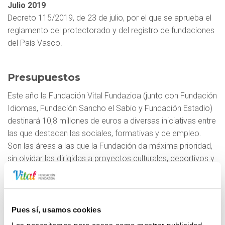
Julio 2019
Decreto 115/2019, de 23 de julio, por el que se aprueba el
reglamento del protectorado y del registro de fundaciones
del País Vasco.
Presupuestos
Este año la Fundación Vital Fundazioa (junto con Fundación
Idiomas, Fundación Sancho el Sabio y Fundación Estadio)
destinará 10,8 millones de euros a diversas iniciativas entre
las que destacan las sociales, formativas y de empleo.
Son las áreas a las que la Fundación da máxima prioridad,
sin olvidar las dirigidas a proyectos culturales, deportivos y
programas para conservar nuestro patrimonio y el medio
ambiente.
El presupuesto de la Fundación prosigue de nuevo este
año con un marcado incremento de fondos, ya que
Pues sí, usamos cookies
experimenta un aumento del 5%, con el objetivo de