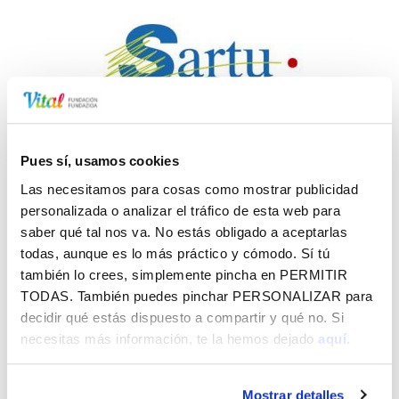
Sartu Álava
Pues sí, usamos cookies
Luchar contra la marginación y la exclusión social,
Las necesitamos para cosas como mostrar publicidad
como un servicio público más de la red de servicios
personalizada o analizar el tráfico de esta web para
comunitarios de
saber qué tal nos va. No estás obligado a aceptarlas
todas, aunque es lo más práctico y cómodo. Sí tú
también lo crees, simplemente pincha en
PERMITIR
TODAS
. También puedes pinchar
PERSONALIZAR
para
decidir qué estás dispuesto a compartir y qué no. Si
necesitas más información, te la hemos dejado
aquí.
Mostrar detalles