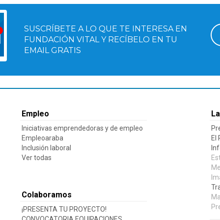
SUSCRÍBETE A LO QUE TE INTERESA EN
FUNDACIÓN VITAL Y RECÍBELO EN TU
EMAIL GRATIS
Empleo
La
Iniciativas emprendedoras y de empleo
Pr
Empleoaraba
El
Inclusión laboral
In
Ver todas
Es
Me
Im
Tr
Colaboramos
Ma
Pr
¡PRESENTA TU PROYECTO!
CONVOCATORIA EQUIPACIONES