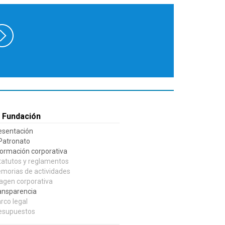
 Fundación
esentación
 Patronato
formación corporativa
tatutos y reglamentos
morias de actividades
agen corporativa
ansparencia
rco legal
esupuestos