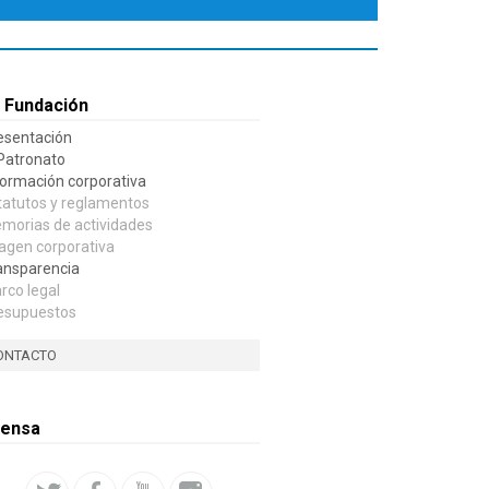
 Fundación
esentación
 Patronato
formación corporativa
tatutos y reglamentos
morias de actividades
agen corporativa
ansparencia
rco legal
esupuestos
ONTACTO
rensa