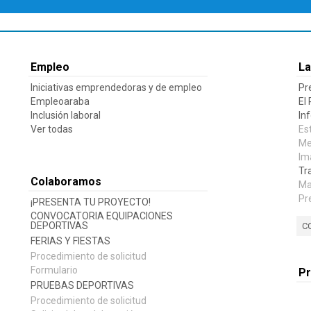
Empleo
La
Iniciativas emprendedoras y de empleo
Pr
Empleoaraba
El
Inclusión laboral
In
Ver todas
Es
Me
Im
Tr
Colaboramos
Ma
Pr
¡PRESENTA TU PROYECTO!
CONVOCATORIA EQUIPACIONES
DEPORTIVAS
C
FERIAS Y FIESTAS
Procedimiento de solicitud
Formulario
P
PRUEBAS DEPORTIVAS
Procedimiento de solicitud