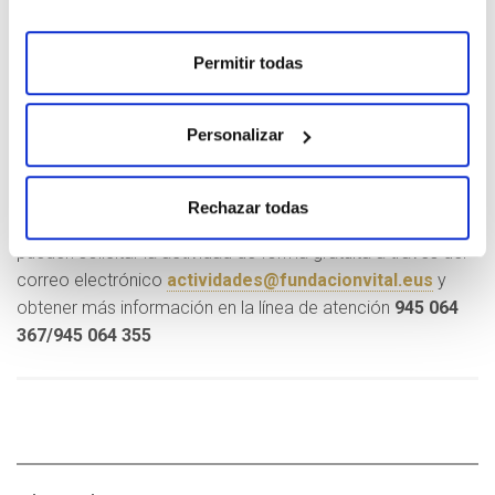
Mediante charlas y talleres de una hora de duración en
castellano y/o euskera utilizando un planetario móvil de
Permitir todas
360 grados, 6 metros de diámetro de base y 3 metros de
altura, que se instala en los propios centros educativos con
materiales y herramientas de última generación.
Personalizar
Solicitud
Rechazar todas
Todos los centros educativos del Territorio que lo deseen
pueden solicitar la actividad de forma gratuita a través del
correo electrónico
actividades@fundacionvital.eus
y
obtener más información en la línea de atención
945 064
367/945 064 355