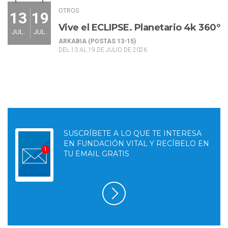
OTROS
13
19
Vive el ECLIPSE. Planetario 4k 360º
JUL.
JUL.
ARKABIA (POSTAS 13-15)
DEL 13 AL 19 DE JULIO DE 2026
SUSCRÍBETE A LO QUE TE INTERESA
EN FUNDACIÓN VITAL Y RECÍBELO EN
TU EMAIL GRATIS