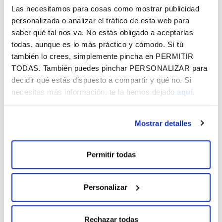
Las necesitamos para cosas como mostrar publicidad
personalizada o analizar el tráfico de esta web para
Vital por Álava - Agosto 2026
saber qué tal nos va. No estás obligado a aceptarlas
CórrELA 2026
todas, aunque es lo más práctico y cómodo. Sí tú
también lo crees, simplemente pincha en
PERMITIR
Jaibus - La Blanca y agosto 2026
TODAS
. También puedes pinchar
PERSONALIZAR
para
decidir qué estás dispuesto a compartir y qué no. Si
MÁS NOTICIAS
necesitas más información, te la hemos dejado
aquí.
Mostrar detalles
Permitir todas
SUSCRÍBETE A LO QUE TE INTERESA
EN FUNDACIÓN VITAL Y RECÍBELO EN
TU EMAIL GRATIS
Personalizar
Rechazar todas