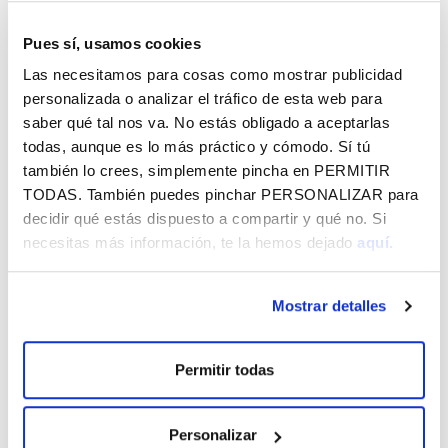
NP - ARKABIA - LA FORTE
61.43 KB
Pues sí, usamos cookies
Las necesitamos para cosas como mostrar publicidad
personalizada o analizar el tráfico de esta web para
saber qué tal nos va. No estás obligado a aceptarlas
todas, aunque es lo más práctico y cómodo. Sí tú
Vital por Álava - Agosto 2026
también lo crees, simplemente pincha en
PERMITIR
TODAS
. También puedes pinchar
PERSONALIZAR
para
CórrELA 2026
decidir qué estás dispuesto a compartir y qué no. Si
necesitas más información, te la hemos dejado
aquí.
Jaibus - La Blanca y agosto 2026
MÁS NOTICIAS
Mostrar detalles
Permitir todas
Personalizar
SUSCRÍBETE A LO QUE TE INTERESA