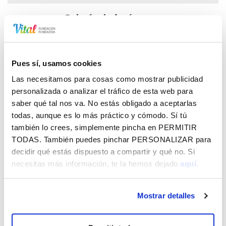
Galería de imágenes
Pues sí, usamos cookies
Las necesitamos para cosas como mostrar publicidad
personalizada o analizar el tráfico de esta web para
saber qué tal nos va. No estás obligado a aceptarlas
NP - ARKABIA. GORKA KNÖRR
64.17 KB
todas, aunque es lo más práctico y cómodo. Sí tú
también lo crees, simplemente pincha en
PERMITIR
TODAS
. También puedes pinchar
PERSONALIZAR
para
decidir qué estás dispuesto a compartir y qué no. Si
Vital por Álava - Agosto 2026
necesitas más información, te la hemos dejado
aquí.
CórrELA 2026
Mostrar detalles
Jaibus - La Blanca y agosto 2026